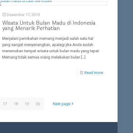
Desember 17, 2019
Wisata Untuk Bulan Madu di Indonesia
yang Menarik Perhatian
Menjalani pernikahan memang menjadi salah satu hal
yang sangat menyenangkan, apalagi jika Anda sudah
menemukan tempat wisata untuk bulan madu yang tepat.
Memang tidak semua orang melakukan bulan
[…]
Read more
17
18
19
20
Next page