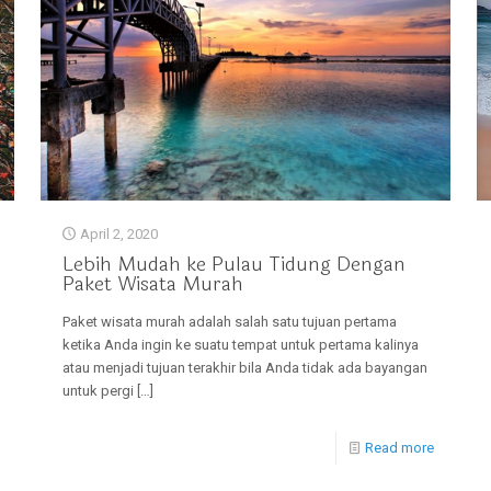
April 2, 2020
Lebih Mudah ke Pulau Tidung Dengan
Paket Wisata Murah
Paket wisata murah adalah salah satu tujuan pertama
ketika Anda ingin ke suatu tempat untuk pertama kalinya
atau menjadi tujuan terakhir bila Anda tidak ada bayangan
untuk pergi
[…]
Read more