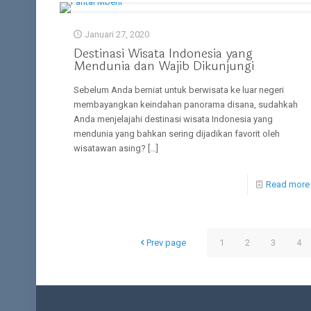
Januari 27, 2020
Destinasi Wisata Indonesia yang
Mendunia dan Wajib Dikunjungi
Sebelum Anda berniat untuk berwisata ke luar negeri
membayangkan keindahan panorama disana, sudahkah
Anda menjelajahi destinasi wisata Indonesia yang
mendunia yang bahkan sering dijadikan favorit oleh
wisatawan asing?
[…]
Read more
Prev page
1
2
3
4