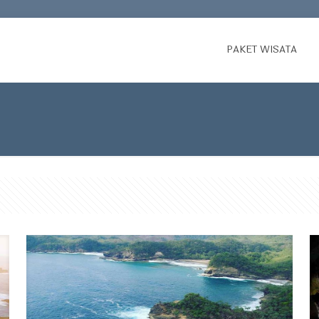
PAKET WISATA