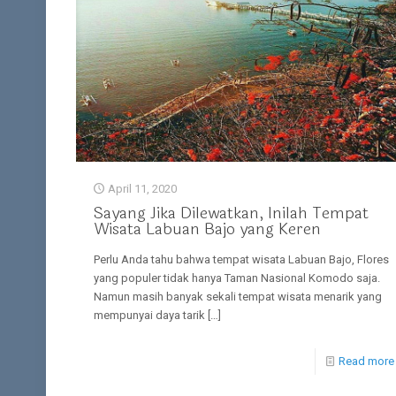
April 11, 2020
Sayang Jika Dilewatkan, Inilah Tempat
Wisata Labuan Bajo yang Keren
Perlu Anda tahu bahwa tempat wisata Labuan Bajo, Flores
yang populer tidak hanya Taman Nasional Komodo saja.
Namun masih banyak sekali tempat wisata menarik yang
mempunyai daya tarik
[…]
Read more