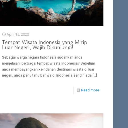
April 15, 2020
Tempat Wisata Indonesia yang Mirip
Luar Negeri, Wajib Dikunjungi!
Sebagai warga negara Indonesia sudahkah anda
menjelajahi berbagai tempat wisata Indonesia? Sebelum
anda membayangkan keindahan destinasi wisata di luar
negeri, anda perlu tahu bahwa di Indonesia sendiri ada
[…]
Read more