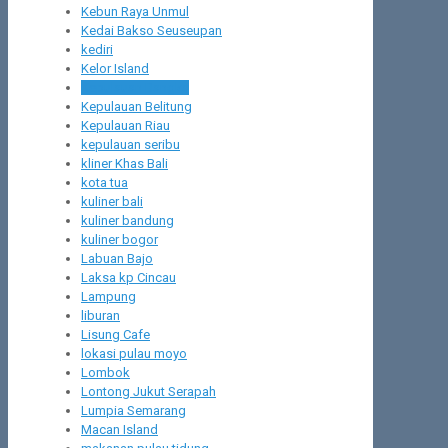
Kebun Raya Unmul
Kedai Bakso Seuseupan
kediri
Kelor Island
Kepulauan Bangka
Kepulauan Belitung
Kepulauan Riau
kepulauan seribu
kliner Khas Bali
kota tua
kuliner bali
kuliner bandung
kuliner bogor
Labuan Bajo
Laksa kp Cincau
Lampung
liburan
Lisung Cafe
lokasi pulau moyo
Lombok
Lontong Jukut Serapah
Lumpia Semarang
Macan Island