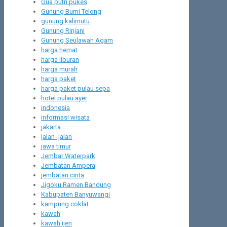
Gua putri pukes
Gunung Burni Telong
gunung kalimutu
Gunung Rinjani
Gunung Seulawah Agam
harga hemat
harga liburan
harga murah
harga paket
harga paket pulau sepa
hotel pulau ayer
indonesia
informasi wisata
jakarta
jalan -jalan
jawa timur
Jembar Waterpark
Jembatan Ampera
jembatan cinta
Jigoku Ramen Bandung
Kabupaten Banyuwangi
kampung coklat
kawah
kawah ijen