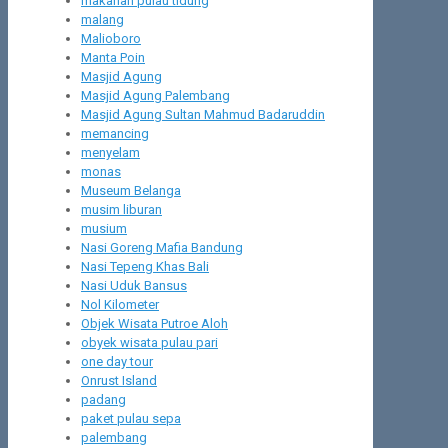
makanan pulau tidung
malang
Malioboro
Manta Poin
Masjid Agung
Masjid Agung Palembang
Masjid Agung Sultan Mahmud Badaruddin
memancing
menyelam
monas
Museum Belanga
musim liburan
musium
Nasi Goreng Mafia Bandung
Nasi Tepeng Khas Bali
Nasi Uduk Bansus
Nol Kilometer
Objek Wisata Putroe Aloh
obyek wisata pulau pari
one day tour
Onrust Island
padang
paket pulau sepa
palembang