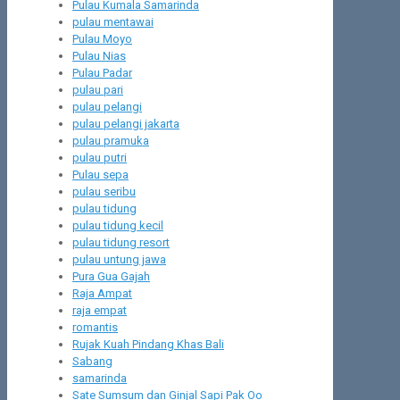
Pulau Kumala Samarinda
pulau mentawai
Pulau Moyo
Pulau Nias
Pulau Padar
pulau pari
pulau pelangi
pulau pelangi jakarta
pulau pramuka
pulau putri
Pulau sepa
pulau seribu
pulau tidung
pulau tidung kecil
pulau tidung resort
pulau untung jawa
Pura Gua Gajah
Raja Ampat
raja empat
romantis
Rujak Kuah Pindang Khas Bali
Sabang
samarinda
Sate Sumsum dan Ginjal Sapi Pak Oo