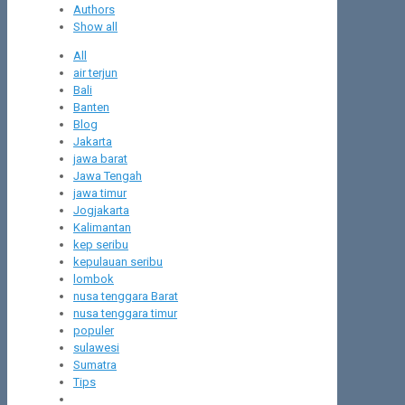
Authors
Show all
All
air terjun
Bali
Banten
Blog
Jakarta
jawa barat
Jawa Tengah
jawa timur
Jogjakarta
Kalimantan
kep seribu
kepulauan seribu
lombok
nusa tenggara Barat
nusa tenggara timur
populer
sulawesi
Sumatra
Tips