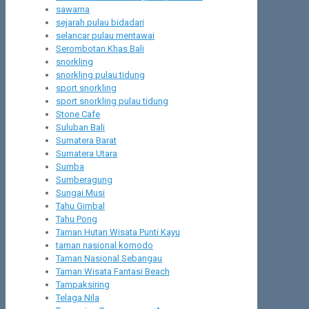
sawarna
sejarah pulau bidadari
selancar pulau mentawai
Serombotan Khas Bali
snorkling
snorkling pulau tidung
sport snorkling
sport snorkling pulau tidung
Stone Cafe
Suluban Bali
Sumatera Barat
Sumatera Utara
Sumba
Sumberagung
Sungai Musi
Tahu Gimbal
Tahu Pong
Taman Hutan Wisata Punti Kayu
taman nasional komodo
Taman Nasional Sebangau
Taman Wisata Fantasi Beach
Tampaksiring
Telaga Nila