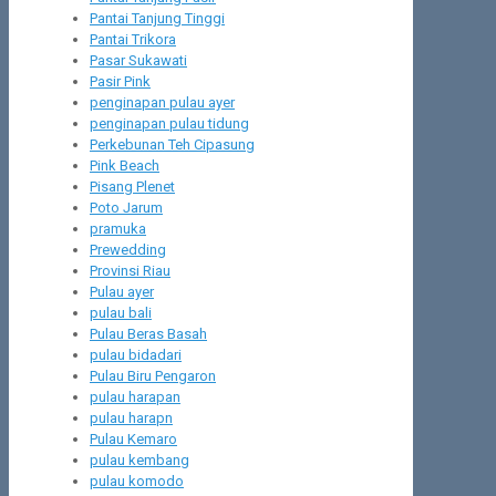
Pantai Tanjung Tinggi
Pantai Trikora
Pasar Sukawati
Pasir Pink
penginapan pulau ayer
penginapan pulau tidung
Perkebunan Teh Cipasung
Pink Beach
Pisang Plenet
Poto Jarum
pramuka
Prewedding
Provinsi Riau
Pulau ayer
pulau bali
Pulau Beras Basah
pulau bidadari
Pulau Biru Pengaron
pulau harapan
pulau harapn
Pulau Kemaro
pulau kembang
pulau komodo