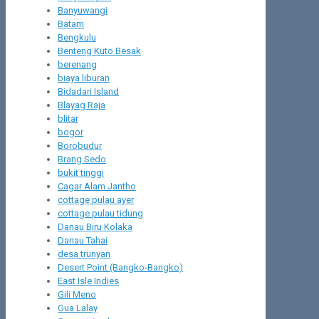
Banyuwangi
Batam
Bengkulu
Benteng Kuto Besak
berenang
biaya liburan
Bidadari Island
Blayag Raja
blitar
bogor
Borobudur
Brang Sedo
bukit tinggi
Cagar Alam Jantho
cottage pulau ayer
cottage pulau tidung
Danau Biru Kolaka
Danau Tahai
desa trunyan
Desert Point (Bangko-Bangko)
East Isle Indies
Gili Meno
Gua Lalay