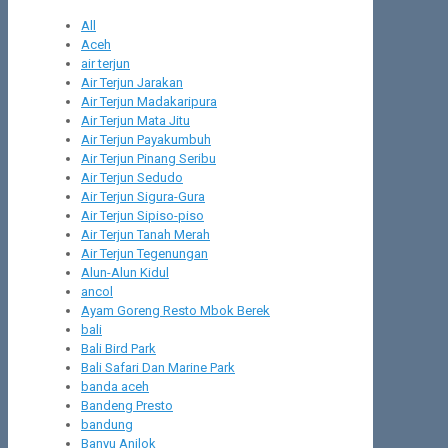
All
Aceh
air terjun
Air Terjun Jarakan
Air Terjun Madakaripura
Air Terjun Mata Jitu
Air Terjun Payakumbuh
Air Terjun Pinang Seribu
Air Terjun Sedudo
Air Terjun Sigura-Gura
Air Terjun Sipiso-piso
Air Terjun Tanah Merah
Air Terjun Tegenungan
Alun-Alun Kidul
ancol
Ayam Goreng Resto Mbok Berek
bali
Bali Bird Park
Bali Safari Dan Marine Park
banda aceh
Bandeng Presto
bandung
Banyu Anjlok