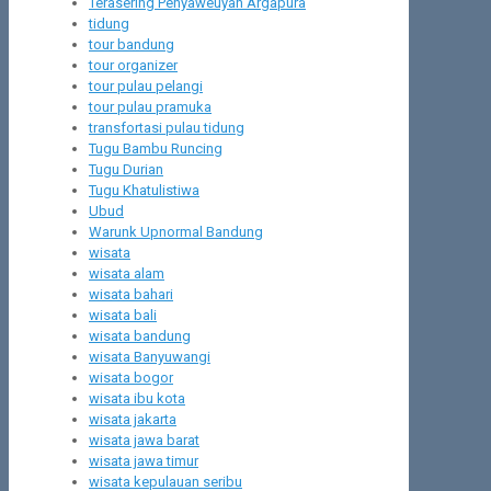
Terasering Penyaweuyan Argapura
tidung
tour bandung
tour organizer
tour pulau pelangi
tour pulau pramuka
transfortasi pulau tidung
Tugu Bambu Runcing
Tugu Durian
Tugu Khatulistiwa
Ubud
Warunk Upnormal Bandung
wisata
wisata alam
wisata bahari
wisata bali
wisata bandung
wisata Banyuwangi
wisata bogor
wisata ibu kota
wisata jakarta
wisata jawa barat
wisata jawa timur
wisata kepulauan seribu