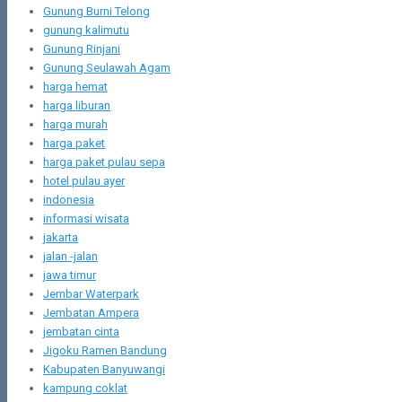
Gunung Burni Telong
gunung kalimutu
Gunung Rinjani
Gunung Seulawah Agam
harga hemat
harga liburan
harga murah
harga paket
harga paket pulau sepa
hotel pulau ayer
indonesia
informasi wisata
jakarta
jalan -jalan
jawa timur
Jembar Waterpark
Jembatan Ampera
jembatan cinta
Jigoku Ramen Bandung
Kabupaten Banyuwangi
kampung coklat