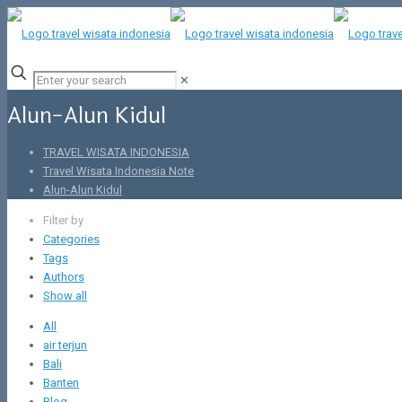
✕
Alun-Alun Kidul
TRAVEL WISATA INDONESIA
Travel Wisata Indonesia Note
Alun-Alun Kidul
Filter by
Categories
Tags
Authors
Show all
All
air terjun
Bali
Banten
Blog