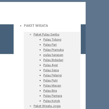
PAKET WISATA
Paket Pulau Seribu
Pulau Tidung
Pulau Pari
Pulau Pramuka
pulau harapan
Pulau Bidadari
Pulau Ayer
Pulau Sepa
Pulau Pelangi
Pulau Putri
Pulau Macan
Pulau Bira
Pulau Pantara
Pulau Kotok
Paket Wisata Jogja