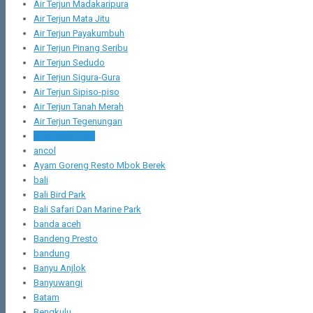
Air Terjun Madakaripura
Air Terjun Mata Jitu
Air Terjun Payakumbuh
Air Terjun Pinang Seribu
Air Terjun Sedudo
Air Terjun Sigura-Gura
Air Terjun Sipiso-piso
Air Terjun Tanah Merah
Air Terjun Tegenungan
Alun-Alun Kidul
ancol
Ayam Goreng Resto Mbok Berek
bali
Bali Bird Park
Bali Safari Dan Marine Park
banda aceh
Bandeng Presto
bandung
Banyu Anjlok
Banyuwangi
Batam
Bengkulu