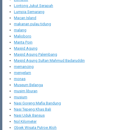
Lontong Jukut Serapah
Lumpia Semarang
Macan Island
makanan pulau tidung
malang
Malioboro
Manta Poin
Masjid Agung
Masjid Agung Palembang
Masjid Agung Sultan Mahmud Badaruddin
memancing
menyelam
monas
Museum Belanga
musim liburan
musium
Nasi Goreng Mafia Bandung
Nasi Tepeng Khas Bali
Nasi Uduk Bansus
Nol Kilometer
Objek Wisata Putroe Aloh