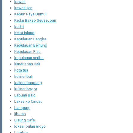
kawah
kawah ijen
Kebun Raya Unmul
Kedai Bakso Seuseupan
kediri
Kelor Island
Kepulauan Bangka
Kepulauan Belitung
Kepulauan Riau
kepulauan seribu
kliner Khas Bali
kota tua
kuliner bali
kuliner bandung
kuliner bogor
Labuan Bajo
Laksa kp Cincau
Lampung
liburan
Lisung Cafe
lokasi pulau moyo
Lombok