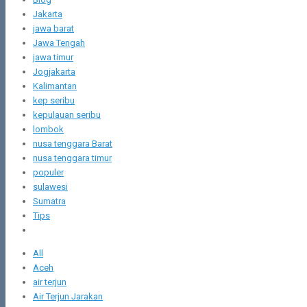
Jakarta
jawa barat
Jawa Tengah
jawa timur
Jogjakarta
Kalimantan
kep seribu
kepulauan seribu
lombok
nusa tenggara Barat
nusa tenggara timur
populer
sulawesi
Sumatra
Tips
All
Aceh
air terjun
Air Terjun Jarakan