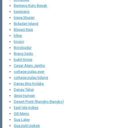
Benteng Kuto Besak
berenang
biaya liburan
Bidadari Island
Blayag Raja
blitar
bogor
Borobudur
Brang Sedo
bukit tinggi
Cagar Alam Jantho
cottage pulau ayer
cottage pulau tidung
Danau Biru Kolaka
Danau Tahai
desa trunyan
Desert Point (Bangko-Bangko)
East Isle Indies
Gili Meno
Gua Lalay
Gua putri pukes