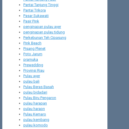
Pantai Tanjung Tinggi
Pantai Trikora
Pasar Sukawati
Pasir Pink
penginapan pulau ayer
penginapan pulau tidung
Perkebunan Teh Cipasung
Pink Beach
Pisang Plenet
Poto Jarum
pramuka
Prewedding
Provinsi Riau
Pulau ayer
pulau bali
Pulau Beras Basah
pulau bidadari
Pulau Biru Pengaron
pulau harapan
pulau harapn
Pulau Kemaro
pulau kembang
pulau komodo