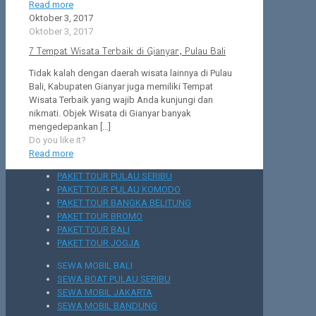
Read more
Oktober 3, 2017
Oktober 3, 2017
7 Tempat Wisata Terbaik di Gianyar, Pulau Bali
Tidak kalah dengan daerah wisata lainnya di Pulau
Bali, Kabupaten Gianyar juga memiliki Tempat
Wisata Terbaik yang wajib Anda kunjungi dan
nikmati. Objek Wisata di Gianyar banyak
mengedepankan
[…]
Do you like it?
Read more
PAKET TOUR PULAU SERIBU
PAKET TOUR PULAU KOMODO
PAKET TOUR BANGKA BELITUNG
PAKET TOUR BROMO
PAKET TOUR BALI
PAKET TOUR JOGJA
SEWA MOBIL BALI
SEWA BOAT PULAU SERIBU
SEWA MOBIL JAKARTA
SEWA MOBIL BANDUNG