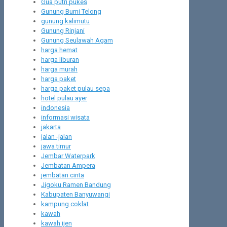
Gua putri pukes
Gunung Burni Telong
gunung kalimutu
Gunung Rinjani
Gunung Seulawah Agam
harga hemat
harga liburan
harga murah
harga paket
harga paket pulau sepa
hotel pulau ayer
indonesia
informasi wisata
jakarta
jalan -jalan
jawa timur
Jembar Waterpark
Jembatan Ampera
jembatan cinta
Jigoku Ramen Bandung
Kabupaten Banyuwangi
kampung coklat
kawah
kawah ijen