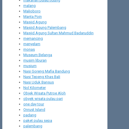
makanan pulau tidung
malang
Malioboro
Manta Poin
Masjid Agung
Masjid Agung Palembang
Masjid Agung Sultan Mahmud Badaruddin
memancing
menyelam
monas
Museum Belanga
musim liburan
musium
Nasi Goreng Mafia Bandung
Nasi Tepeng Khas Bali
Nasi Uduk Bansus
Nol Kilometer
Objek Wisata Putroe Aloh
obyek wisata pulau pari
one day tour
Onrust Island
padang
paket pulau sepa
palembang