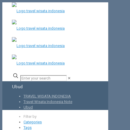
✕
Ubud
TRAVEL WISATA INDONESIA
Travel Wisata Indonesia Note
Ubud
Filter by
Categories
Tags