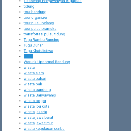
Terasering Penyaweuyan Argapura
tidung
tour bandung
tour organizer
tour pulau pelangi
tour pulau pramuka
transfortasi pulau tidung
Tugu Bambu Runcing
Tugu Durian
Tugu Khatulistiwa
Ubud
Warunk Upnormal Bandung
wisata
wisata alam
wisata bahari
wisata bali
wisata bandung
wisata Banyuwangi
wisata bogor
wisata ibu kota
wisata jakarta
wisata jawa barat
wisata jawa timur
wisata kepulauan seribu