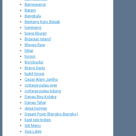
Banyuwangi
Batam
Bengkulu
Benteng Kuto Besak
berenang
biaya liburan
Bidadari Island
Blayag Raja
blitar
bogor
Borobudur
Brang Sedo
bukit tinggi
Cagar Alam Jantho
cottage pulau ayer
cottage pulau tidung
Danau Biru Kolaka
Danau Tahai
desa trunyan
Desert Point (Bangko-Bangko)
East Isle Indies
Gili Meno
Gua Lalay