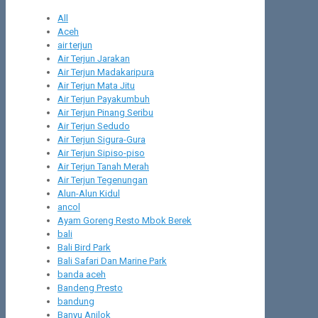
All
Aceh
air terjun
Air Terjun Jarakan
Air Terjun Madakaripura
Air Terjun Mata Jitu
Air Terjun Payakumbuh
Air Terjun Pinang Seribu
Air Terjun Sedudo
Air Terjun Sigura-Gura
Air Terjun Sipiso-piso
Air Terjun Tanah Merah
Air Terjun Tegenungan
Alun-Alun Kidul
ancol
Ayam Goreng Resto Mbok Berek
bali
Bali Bird Park
Bali Safari Dan Marine Park
banda aceh
Bandeng Presto
bandung
Banyu Anjlok