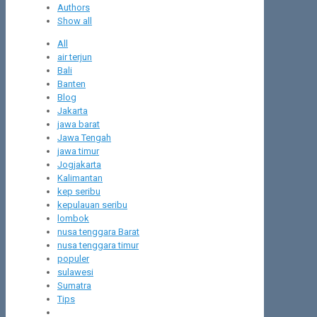
Authors
Show all
All
air terjun
Bali
Banten
Blog
Jakarta
jawa barat
Jawa Tengah
jawa timur
Jogjakarta
Kalimantan
kep seribu
kepulauan seribu
lombok
nusa tenggara Barat
nusa tenggara timur
populer
sulawesi
Sumatra
Tips