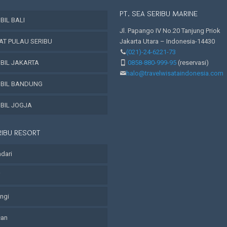
PT. SEA SERIBU MARINE
IL BALI
Jl. Papango IV No.20 Tanjung Priok
AT PULAU SERIBU
Jakarta Utara – Indonesia-14430
(021)-24-6221-73
BIL JAKARTA
0858-880-999-95
(reservasi)
halo@travelwisataindonesia.com
BIL BANDUNG
BIL JOGJA
RIBU RESORT
adari
i
angi
can