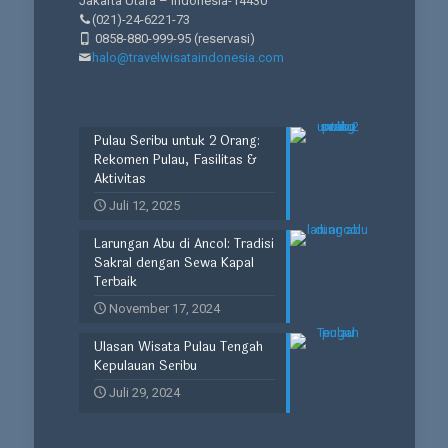
Jakarta Utara – Indonesia-14430
(021)-24-6221-73
0858-880-999-95
(reservasi)
halo@travelwisataindonesia.com
Pulau Seribu untuk 2 Orang:
Rekomen Pulau, Fasilitas &
Aktivitas
Juli 12, 2025
Larungan Abu di Ancol: Tradisi
Sakral dengan Sewa Kapal
Terbaik
November 17, 2024
Ulasan Wisata Pulau Tengah
Kepulauan Seribu
Juli 29, 2024