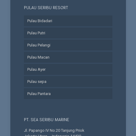
PULAU SERIBU RESORT
Pulau Bidadari
Pulau Putri
Pulau Pelangi
Pulau Macan
Pulau Ayer
Pulau sepa
Pulau Pantara
PT. SEA SERIBU MARINE
Jl. Papango IV No.20 Tanjung Priok