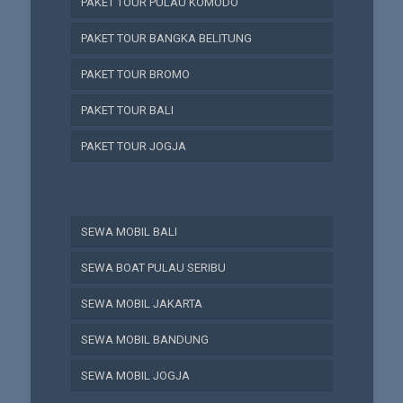
PAKET TOUR PULAU KOMODO
PAKET TOUR BANGKA BELITUNG
PAKET TOUR BROMO
PAKET TOUR BALI
PAKET TOUR JOGJA
SEWA MOBIL BALI
SEWA BOAT PULAU SERIBU
SEWA MOBIL JAKARTA
SEWA MOBIL BANDUNG
SEWA MOBIL JOGJA