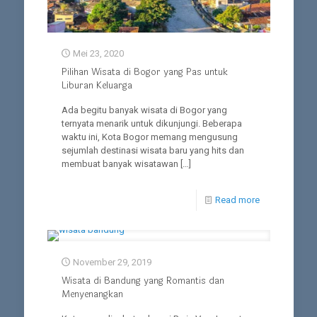
Mei 23, 2020
Pilihan Wisata di Bogor yang Pas untuk
Liburan Keluarga
Ada begitu banyak wisata di Bogor yang
ternyata menarik untuk dikunjungi. Beberapa
waktu ini, Kota Bogor memang mengusung
sejumlah destinasi wisata baru yang hits dan
membuat banyak wisatawan
[…]
Read more
November 29, 2019
Wisata di Bandung yang Romantis dan
Menyenangkan