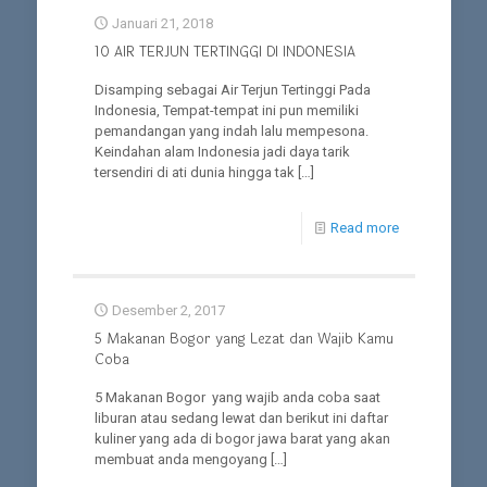
Januari 21, 2018
10 AIR TERJUN TERTINGGI DI INDONESIA
Disamping sebagai Air Terjun Tertinggi Pada
Indonesia, Tempat-tempat ini pun memiliki
pemandangan yang indah lalu mempesona.
Keindahan alam Indonesia jadi daya tarik
tersendiri di ati dunia hingga tak
[…]
Read more
Desember 2, 2017
5 Makanan Bogor yang Lezat dan Wajib Kamu
Coba
5 Makanan Bogor yang wajib anda coba saat
liburan atau sedang lewat dan berikut ini daftar
kuliner yang ada di bogor jawa barat yang akan
membuat anda mengoyang
[…]