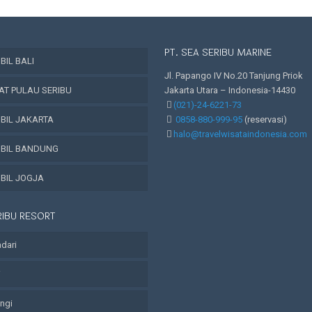
PT. SEA SERIBU MARINE
IL BALI
Jl. Papango IV No.20 Tanjung Priok
AT PULAU SERIBU
Jakarta Utara – Indonesia-14430
(021)-24-6221-73
BIL JAKARTA
0858-880-999-95
(reservasi)
halo@travelwisataindonesia.com
BIL BANDUNG
BIL JOGJA
RIBU RESORT
adari
i
angi