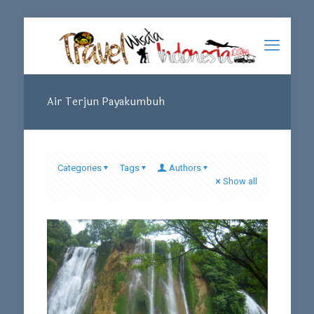
Air Terjun Payakumbuh
Categories
Tags
Authors
Show all