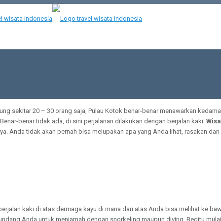
ung sekitar 20 – 30 orang saja, Pulau Kotok benar-benar menawarkan kedama
enar-benar tidak ada, di sini perjalanan dilakukan dengan berjalan kaki.
Wisa
 Anda tidak akan pernah bisa melupakan apa yang Anda lihat, rasakan dan
rjalan kaki di atas dermaga kayu di mana dari atas Anda bisa melihat ke ba
gundang Anda untuk menjamah dengan snorkeling maupun diving. Begitu mula