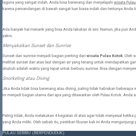
laguna yang sangat indah, Anda bisa berenang dan menjelajahi
wisata Pula
karena pemandangan di bawah sangat luar biasa indah dan tentunya Anda ti
Ada banyak hal menarik yang bisa Anda lakukan di sini. Namun, jika pun An
yakni;
Menyaksikan Sunset dan Sunrise
Sunset dan sunrise menjadi bagian penting dari
wisata Pulau Kotok
. Oleh 
melihat sunset dari atas laut dengan air yang tenang untuk mendapatkan g
shubuh adalah waktu yang tepat untuk berburu sunrise. Bisa dengan menyew
Snorkeling atau Diving
Jika Anda tidak bisa berenang atau diving, paling tidak habiskan beberapa
ini menjadi bagian utama dari apa yang ditawarkan oleh Pulau Kotok. Anda a
Paling tidak, Anda melakukan 4 kegiatan di atas agar tidak menyesal keti
yang Anda miliki. Oleh sebab itu, pastikan liburan kali ini Anda mengunjungi
PULAU SERIBU (BERPENDUDUK)