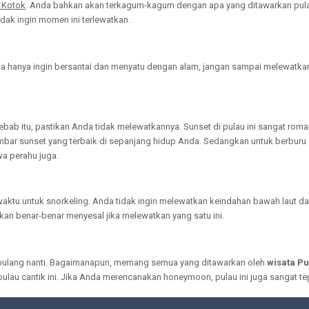
u Kotok
. Anda bahkan akan terkagum-kagum dengan apa yang ditawarkan pulau i
dak ingin momen ini terlewatkan.
da hanya ingin bersantai dan menyatu dengan alam, jangan sampai melewatkan 
sebab itu, pastikan Anda tidak melewatkannya. Sunset di pulau ini sangat rom
ambar sunset yang terbaik di sepanjang hidup Anda. Sedangkan untuk berburu 
a perahu juga.
 waktu untuk snorkeling. Anda tidak ingin melewatkan keindahan bawah laut da
kan benar-benar menyesal jika melewatkan yang satu ini.
ka pulang nanti. Bagaimanapun, memang semua yang ditawarkan oleh
wisata Pu
 pulau cantik ini. Jika Anda merencanakan honeymoon, pulau ini juga sangat tep