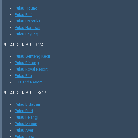
Pulau Tidung
Pulau Pari
Pulau Pramuka
Pulau Harapan
Pulau Payung
PULAU SERIBU PRIVAT
Pulau Genteng Kecil
Pulau Bintang
Pulau Royal Resort
Pulau Bira
H Island Resort
PULAU SERIBU RESORT
Pulau Bidadari
Pulau Putri
Pulau Pelangi
Pulau Macan
Pulau Ayer
Pulau sepa