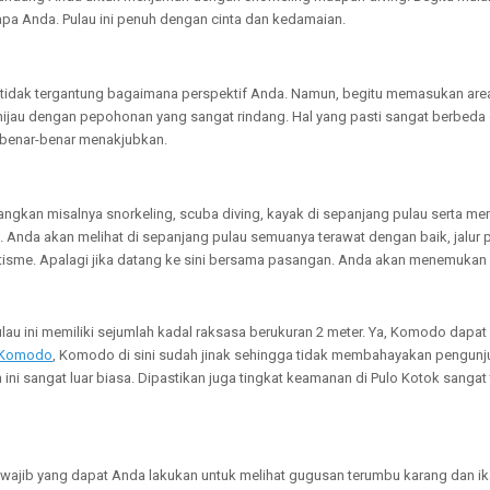
a Anda. Pulau ini penuh dengan cinta dan kedamaian.
tidak tergantung bagaimana perspektif Anda. Namun, begitu memasukan ar
 hijau dengan pepohonan yang sangat rindang. Hal yang pasti sangat berbed
a benar-benar menakjubkan.
angkan misalnya snorkeling, scuba diving, kayak di sepanjang pulau serta m
ni. Anda akan melihat di sepanjang pulau semuanya terawat dengan baik, jalur 
sme. Apalagi jika datang ke sini bersama pasangan. Anda akan menemukan c
ulau ini memiliki sejumlah kadal raksasa berukuran 2 meter. Ya, Komodo dapa
 Komodo
, Komodo di sini sudah jinak sehingga tidak membahayakan pengunj
i sangat luar biasa. Dipastikan juga tingkat keamanan di Pulo Kotok sangat 
 wajib yang dapat Anda lakukan untuk melihat gugusan terumbu karang dan ika