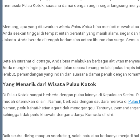
memasuki Pulau Kotok, suasana damai dengan angin segar langsung menyap
Memang, apa yang ditawarkan
wisata Pulau Kotok
bisa menjadi mewah atau 
Anda seakan tinggal di tempat entah berantah yang masih alami, segar dan
Jakarta. Anda berada di tengah kedamaian antara liburan dan surga. Semu
Setelah istirahat di
cottage
, Anda bisa melakukan berbagai aktivitas menyen
Anda mungkin ingin juga berjalan-jalan secara tenang melalui pulau tropis i
lembut, pemandangan yang indah dan suasana damai penuh dengan romanti
Yang Menarik dari Wisata Pulau Kotok
Di Pulau Kotok sangat berbeda dengan pulau lainnya di Kepulauan Seribu. P
mudah ditemukan di sini. Namun, berbeda dengan saudara mereka di
Pulau
Namun, perlu kehati-hatian agar tidak mengganggu. Tentunya, pemandangan in
sehingga tidak perlu khawatir dengan adanya Komodo di sini.
Baik scuba diving maupun snorkeling, salah satu atau keduanya menjadi hal