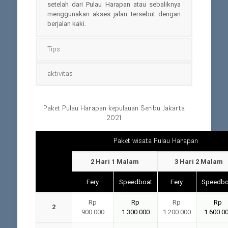
setelah dari Pulau Harapan atau sebaliknya
menggunakan akses jalan tersebut dengan
berjalan kaki.
Tips
aktivitas
Paket Pulau Harapan kepulauan Seribu Jakarta
2021
Paket wisata Pulau Harapan
Peserta
2 Hari 1 Malam
3 Hari 2 Malam
Fery
Speedboat
Fery
Speedbo
Rp
Rp
Rp
Rp
2
900.000
1.300.000
1.200.000
1.600.0