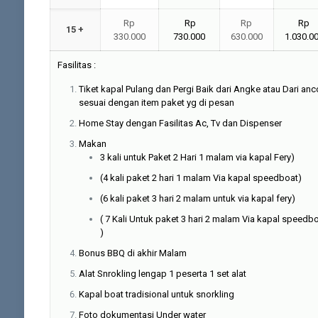
Rp
Rp
Rp
Rp
15 +
330.000
730.000
630.000
1.030.0
Fasilitas :
Tiket kapal Pulang dan Pergi Baik dari Angke atau Dari anc
sesuai dengan item paket yg di pesan
Home Stay dengan Fasilitas Ac, Tv dan Dispenser
Makan
3 kali untuk Paket 2 Hari 1 malam via kapal Fery)
(4 kali paket 2 hari 1 malam Via kapal speedboat)
(6 kali paket 3 hari 2 malam untuk via kapal fery)
( 7 Kali Untuk paket 3 hari 2 malam Via kapal speedb
)
Bonus BBQ di akhir Malam
Alat Snrokling lengap 1 peserta 1 set alat
Kapal boat tradisional untuk snorkling
Foto dokumentasi Under water