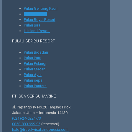
Pulau Genteng Kecil
Pulau Bintang
Pulau Royal Resort
Pulau Bira
H Island Resort
PULAU SERIBU RESORT
Pulau Bidadari
Pulau Putri
Pulau Pelangi
Pulau Macan
Pulau Ayer
Pulau sepa
Pulau Pantara
PT. SEA SERIBU MARINE
Jl. Papango IV No.20 Tanjung Priok
Jakarta Utara – Indonesia-14430
(021)-24-6221-73
0858-880-999-95
(reservasi)
halo@travelwisataindonesia.com