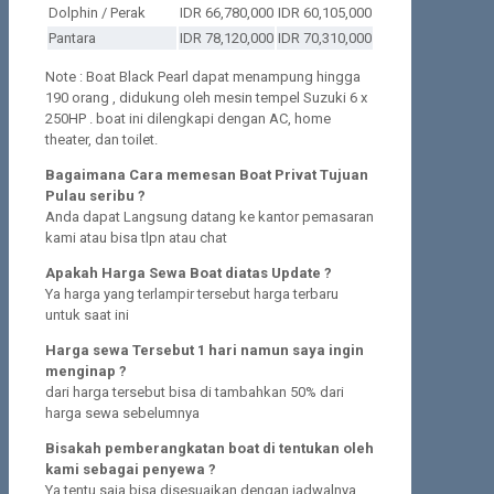
Dolphin / Perak
IDR 66,780,000
IDR 60,105,000
Pantara
IDR 78,120,000
IDR 70,310,000
Note : Boat Black Pearl dapat menampung hingga
190 orang , didukung oleh mesin tempel Suzuki 6 x
250HP . boat ini dilengkapi dengan AC, home
theater, dan toilet.
Bagaimana Cara memesan Boat Privat Tujuan
Pulau seribu ?
Anda dapat Langsung datang ke kantor pemasaran
kami atau bisa tlpn atau chat
Apakah Harga Sewa Boat diatas Update ?
Ya harga yang terlampir tersebut harga terbaru
untuk saat ini
Harga sewa Tersebut 1 hari namun saya ingin
menginap ?
dari harga tersebut bisa di tambahkan 50% dari
harga sewa sebelumnya
Bisakah pemberangkatan boat di tentukan oleh
kami sebagai penyewa ?
Ya tentu saja bisa disesuaikan dengan jadwalnya