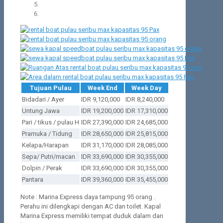
Tujuan Pulau
Week End
Week Day
Bidadari / Ayer
IDR 9,120,000
IDR 8,240,000
Untung Jawa
IDR 19,200,000
IDR 17,310,000
Pari / tikus / pulau H
IDR 27,390,000
IDR 24,685,000
Pramuka / Tidung
IDR 28,650,000
IDR 25,815,000
Kelapa/Harapan
IDR 31,170,000
IDR 28,085,000
Sepa/ Putri/macan
IDR 33,690,000
IDR 30,355,000
Dolpin / Perak
IDR 33,690,000
IDR 30,355,000
Pantara
IDR 39,360,000
IDR 35,455,000
Note : Marina Express daya tampung 95 orang .
Perahu ini dilengkapi dengan AC dan toilet. Kapal
Marina Express memiliki tempat duduk dalam dan