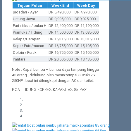
Tujuan Pulau
Week End
Week Day
Bidadari / Ayer
IDR 5,490,000
IDR 4,970,000
Untung Jawa
IDR 9,995,000
IDR9,025,000
Pari / tikus / pulau H
IDR 12,400,000
IDR 11,190,000
Pramuka / Tidung
IDR 14,500,000
IDR 13,085,000
Kelapa/Harapan
IDR 15,315,000
IDR 13,815,000
Sepa/ Putri/macan
IDR 16,755,000
IDR 15,105,000
Dolpin / Perak
IDR 16,755,000
IDR 15,105,000
Pantara
IDR 20,506,000
IDR 18,485,000
Note : Kapal Lumba – Lumba daya tampung hingga
45 orang , didukung oleh mesin tempel Suzuki 2 x
250HP . boat ini dilengkapi dengan AC dan toilet.
BOAT TIDUNG EXPRES KAPASITAS 85 PAX