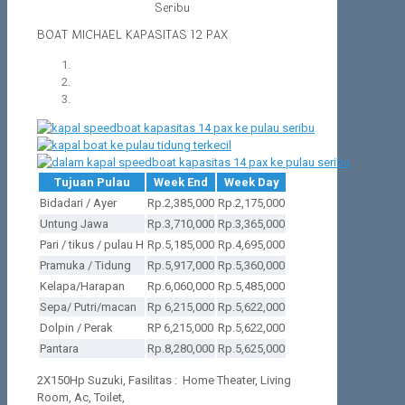
Seribu
BOAT MICHAEL KAPASITAS 12 PAX
Tujuan Pulau
Week End
Week Day
Bidadari / Ayer
Rp.2,385,000
Rp.2,175,000
Untung Jawa
Rp.3,710,000
Rp.3,365,000
Pari / tikus / pulau H
Rp.5,185,000
Rp.4,695,000
Pramuka / Tidung
Rp.5,917,000
Rp.5,360,000
Kelapa/Harapan
Rp.6,060,000
Rp.5,485,000
Sepa/ Putri/macan
Rp 6,215,000
Rp.5,622,000
Dolpin / Perak
RP 6,215,000
Rp.5,622,000
Pantara
Rp.8,280,000
Rp.5,625,000
2X150Hp Suzuki, Fasilitas : Home Theater, Living
Room, Ac, Toilet,