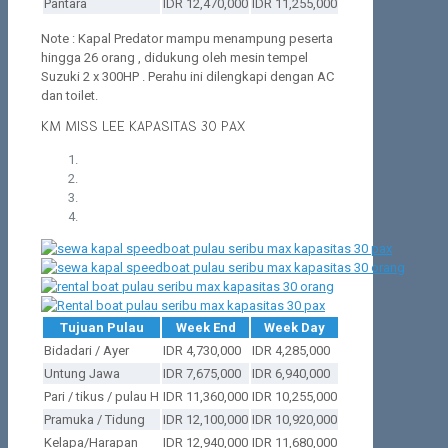
Pantara
IDR 12,470,000
IDR 11,255,000
Note : Kapal Predator mampu menampung peserta
hingga 26 orang , didukung oleh mesin tempel
Suzuki 2 x 300HP . Perahu ini dilengkapi dengan AC
dan toilet.
KM MISS LEE KAPASITAS 30 PAX
Tujuan Pulau
Week End
Week Day
Bidadari / Ayer
IDR 4,730,000
IDR 4,285,000
Untung Jawa
IDR 7,675,000
IDR 6,940,000
Pari / tikus / pulau H
IDR 11,360,000
IDR 10,255,000
Pramuka / Tidung
IDR 12,100,000
IDR 10,920,000
Kelapa/Harapan
IDR 12,940,000
IDR 11,680,000