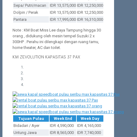
Sepa/ Putri/macan
IDR 13,575,000
IDR 12,250,000
Dolpin / Perak
IDR 13,575,000
IDR 12,250,000
Pantara
IDR 17,995,000
IDR 16,310,000
Note : KM Boat Miss Lee daya Tampung hingga 30
orang , didukung oleh mesin tempel Suzuki 2 x
300HP . Perahu ini dilengkapi dengan ruang tamu,
home theater, AC dan toilet.
KM ZEVOLUTION KAPASITAS 37 PAX
Tujuan Pulau
Week End
Week Day
Bidadari / Ayer
IDR 4,590,000
IDR 4,165,000
Untung Jawa
IDR 8,565,000
IDR 7,740,000