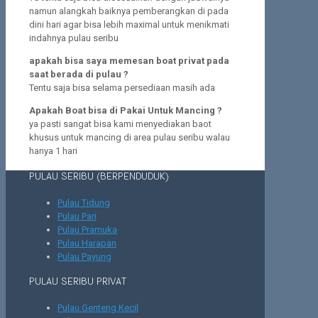
namun alangkah baiknya pemberangkan di pada
dini hari agar bisa lebih maximal untuk menikmati
indahnya pulau seribu
apakah bisa saya memesan boat privat pada
saat berada di pulau ?
Tentu saja bisa selama persediaan masih ada
Apakah Boat bisa di Pakai Untuk Mancing ?
ya pasti sangat bisa kami menyediakan baot
khusus untuk mancing di area pulau seribu walau
hanya 1 hari
PULAU SERIBU (BERPENDUDUK)
Pulau Tidung
Pulau Pari
Pulau Pramuka
Pulau Harapan
Pulau Payung
PULAU SERIBU PRIVAT
Pulau Genteng Kecil