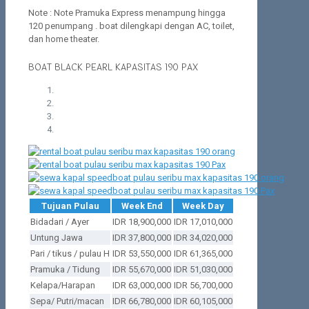
Note : Note Pramuka Express menampung hingga
120 penumpang . boat dilengkapi dengan AC, toilet,
dan home theater.
BOAT BLACK PEARL KAPASITAS 190 PAX
Tujuan Pulau
Week End
Week Day
Bidadari / Ayer
IDR 18,900,000
IDR 17,010,000
Untung Jawa
IDR 37,800,000
IDR 34,020,000
Pari / tikus / pulau H
IDR 53,550,000
IDR 61,365,000
Pramuka / Tidung
IDR 55,670,000
IDR 51,030,000
Kelapa/Harapan
IDR 63,000,000
IDR 56,700,000
Sepa/ Putri/macan
IDR 66,780,000
IDR 60,105,000