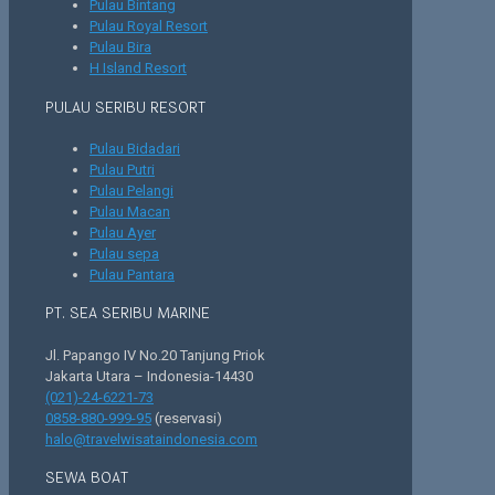
Pulau Bintang
Pulau Royal Resort
Pulau Bira
H Island Resort
PULAU SERIBU RESORT
Pulau Bidadari
Pulau Putri
Pulau Pelangi
Pulau Macan
Pulau Ayer
Pulau sepa
Pulau Pantara
PT. SEA SERIBU MARINE
Jl. Papango IV No.20 Tanjung Priok
Jakarta Utara – Indonesia-14430
(021)-24-6221-73
0858-880-999-95
(reservasi)
halo@travelwisataindonesia.com
SEWA BOAT