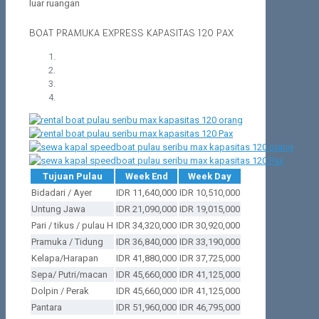
luar ruangan
BOAT PRAMUKA EXPRESS KAPASITAS 120 PAX
Tujuan Pulau
Week End
Week Day
Bidadari / Ayer
IDR 11,640,000
IDR 10,510,000
Untung Jawa
IDR 21,090,000
IDR 19,015,000
Pari / tikus / pulau H
IDR 34,320,000
IDR 30,920,000
Pramuka / Tidung
IDR 36,840,000
IDR 33,190,000
Kelapa/Harapan
IDR 41,880,000
IDR 37,725,000
Sepa/ Putri/macan
IDR 45,660,000
IDR 41,125,000
Dolpin / Perak
IDR 45,660,000
IDR 41,125,000
Pantara
IDR 51,960,000
IDR 46,795,000