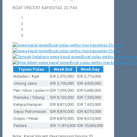
BOAT VINCENT KAPASITAS 20 PAX
Tujuan Pulau
Week End
Week Day
Bidadari / Ayer
IDR 2,970,000
IDR 2,710,000
Untung Jawa
IDR 5,190,000
IDR 4,695,000
Pari / tikus / pulau H
IDR 7,395,000
IDR 6,685,000
Pramuka / Tidung
IDR 8,130,000
IDR 7,350,000
Kelapa/Harapan
IDR 8,815,000
IDR 7,635,000
Sepa/ Putri/macan
IDR 8,870,000
IDR 8,010,000
Dolpin / Perak
IDR 8,870,000
IDR 8,010,000
Pantara
IDR 11,815,000
IDR 10,665,000
Note : Kapal Vincent daya tampung hingga 20