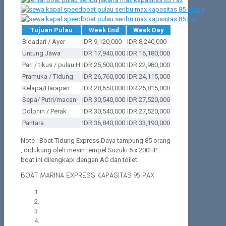
Tujuan Pulau
Week End
Week Day
Bidadari / Ayer
IDR 9,120,000
IDR 8,240,000
Untung Jawa
IDR 17,940,000
IDR 16,180,000
Pari / tikus / pulau H
IDR 25,500,000
IDR 22,980,000
Pramuka / Tidung
IDR 26,760,000
IDR 24,115,000
Kelapa/Harapan
IDR 28,650,000
IDR 25,815,000
Sepa/ Putri/macan
IDR 30,540,000
IDR 27,520,000
Dolphin / Perak
IDR 30,540,000
IDR 27,520,000
Pantara
IDR 36,840,000
IDR 33,190,000
Note : Boat Tidung Express Daya tampung 85 orang
, didukung oleh mesin tempel Suzuki 5 x 200HP .
boat ini dilengkapi dengan AC dan toilet.
BOAT MARINA EXPRESS KAPASITAS 95 PAX