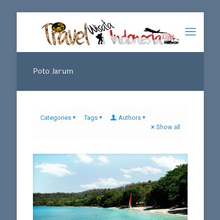
Poto Jarum
Categories
Tags
Authors
Show all