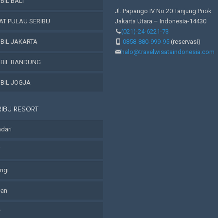
IL BALI
Jl. Papango IV No.20 Tanjung Priok
AT PULAU SERIBU
Jakarta Utara – Indonesia-14430
(021)-24-6221-73
BIL JAKARTA
0858-880-999-95
(reservasi)
halo@travelwisataindonesia.com
BIL BANDUNG
BIL JOGJA
RIBU RESORT
adari
i
angi
can
r