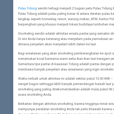
Pulau Tidung
sendiri terbagi menjadi 2 bagian yaitu Pulau Tidu
Pulau Tidung adalah pulau paling besar di antara deretan pulau ke
lengkap seperti homestay, resort, warung makan, ATM, Kantor Poli
berpenghuni yang khusus menjadi lokasi budidaya tumbuhan ma
Snorkeling sendiri adalah aktivitas wisata pantai yang semakin d
Di sini Anda hanya berenang atau menyelam pada permukaan air d
dimana penyelam akan menyelam lebih dalam ke laut.
Bagi wisatawan yang akan snorkeling pemberangkatan ke spot-spo
menemukan koral berwarna-warni serta ikan-ikan laut beragam jen
Sementara tipe pantai di kawasan Tidung adalah pantai dengan p
membawa banyak penyelam atau wisatawan yang ingin snorkelin
Waktu terbaik untuk aktivitas ini adalah sekitar pukul 13.00 W
sangat bagus sehingga lebih banyak pemandangan bawah laut yan
snorkeling yang paling direkomendasikan adalah mulai pukul 06.
acara snorkeling Anda.
Berkaitan dengan aktivitas snorkeling, karena tingginya minat wi
mempunyai peralatan snorkeling Anda tak perlu khawatir karena 