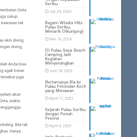
Seribu
Jembatan Cinta.
Juli 29, 2024
 juga cukup
Ragam Wisata Hits
ah kawasan tak
Pulau Seribu,
Menarik Dikunjungi
Mei 16, 2024
u skin diving.
engan diving,
Di Pulau Sepa Beach
Camping Jadi
Kegiatan
Menyenangkan
nilah Anda bisa
ng agak besar.
Juni 18, 2023
 tersebut juga
Bertamasya Ria ke
Pulau Petondan Kecil
yang Menawan
enyelam akan
April 17, 2023
inta, waktu
k mengganggu
Sejarah Pulau Seribu
dengan Penuh
Pesona
keling. Bila tak
April 9, 2023
ngkau. Hanya