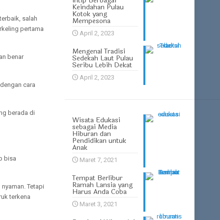
Intip Berbagai
Keindahan Pulau
Kotok yang
erbaik, salah
Mempesona
orkeling pertama
April 2, 2023
Mengenal Tradisi
an benar
Sedekah Laut Pulau
Seribu Lebih Dekat
April 2, 2023
a dengan cara
ng berada di
Wisata Edukasi
sebagai Media
Hiburan dan
Pendidikan untuk
.
Anak
p bisa
Maret 7, 2021
Tempat Berlibur
Ramah Lansia yang
 nyaman. Tetapi
Harus Anda Coba
ruk terkena
Maret 3, 2021