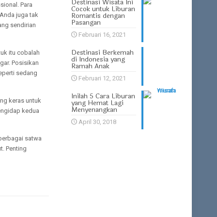
Destinasi Wisata Ini
ional. Para
Cocok untuk Liburan
Romantis dengan
 Anda juga tak
Pasangan
ang sendirian
Februari 16, 2021
Destinasi Berkemah
uk itu cobalah
di Indonesia yang
gar. Posisikan
Ramah Anak
eperti sedang
Februari 12, 2021
Inilah 5 Cara Liburan
ang keras untuk
yang Hemat Lagi
Menyenangkan
pengidap kedua
April 30, 2018
berbagai satwa
t. Penting