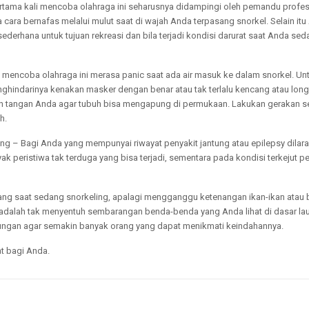
tama kali mencoba olahraga ini seharusnya didampingi oleh pemandu profess
cara bernafas melalui mulut saat di wajah Anda terpasang snorkel. Selain itu
ederhana untuk tujuan rekreasi dan bila terjadi kondisi darurat saat Anda sed
 mencoba olahraga ini merasa panic saat ada air masuk ke dalam snorkel. Unt
nghindarinya kenakan masker dengan benar atau tak terlalu kencang atau long
n tangan Anda agar tubuh bisa mengapung di permukaan. Lakukan gerakan s
h.
ing – Bagi Anda yang mempunyai riwayat penyakit jantung atau epilepsy dilar
ak peristiwa tak terduga yang bisa terjadi, sementara pada kondisi terkejut 
ng saat sedang snorkeling, apalagi mengganggu ketenangan ikan-ikan atau 
n adalah tak menyentuh sembarangan benda-benda yang Anda lihat di dasar lau
ungan agar semakin banyak orang yang dapat menikmati keindahannya.
at bagi Anda.