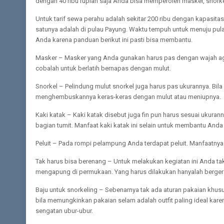
dengan 40 ribu rupiah saja Anda bisa memperoleh masker, snorkel
Untuk tarif sewa perahu adalah sekitar 200 ribu dengan kapasita
satunya adalah di pulau Payung. Waktu tempuh untuk menuju pulau 
Anda karena panduan berikut ini pasti bisa membantu.
Masker – Masker yang Anda gunakan harus pas dengan wajah a
cobalah untuk berlatih bernapas dengan mulut.
Snorkel – Pelindung mulut snorkel juga harus pas ukurannya. Bil
menghembuskannya keras-keras dengan mulut atau meniupnya.
Kaki katak – Kaki katak disebut juga fin pun harus sesuai ukur
bagian tumit. Manfaat kaki katak ini selain untuk membantu Anda 
Peluit – Pada rompi pelampung Anda terdapat peluit. Manfaatnya 
Tak harus bisa berenang – Untuk melakukan kegiatan ini Anda t
mengapung di permukaan. Yang harus dilakukan hanyalah berge
Baju untuk snorkeling – Sebenarnya tak ada aturan pakaian khu
bila memungkinkan pakaian selam adalah outfit paling ideal kar
sengatan ubur-ubur.