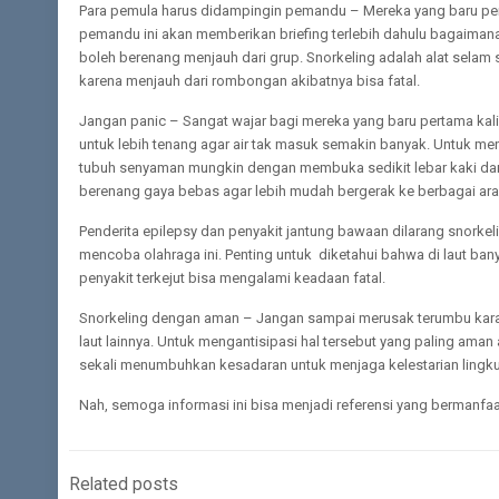
Para pemula harus didampingin pemandu – Mereka yang baru per
pemandu ini akan memberikan briefing terlebih dahulu bagaimana 
boleh berenang menjauh dari grup. Snorkeling adalah alat selam s
karena menjauh dari rombongan akibatnya bisa fatal.
Jangan panic – Sangat wajar bagi mereka yang baru pertama kali
untuk lebih tenang agar air tak masuk semakin banyak. Untuk me
tubuh senyaman mungkin dengan membuka sedikit lebar kaki da
berenang gaya bebas agar lebih mudah bergerak ke berbagai ara
Penderita epilepsy dan penyakit jantung bawaan dilarang snorkel
mencoba olahraga ini. Penting untuk diketahui bahwa di laut bany
penyakit terkejut bisa mengalami keadaan fatal.
Snorkeling dengan aman – Jangan sampai merusak terumbu kara
laut lainnya. Untuk mengantisipasi hal tersebut yang paling ama
sekali menumbuhkan kesadaran untuk menjaga kelestarian lingk
Nah, semoga informasi ini bisa menjadi referensi yang bermanfa
Related posts