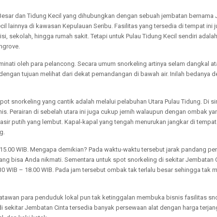
ng Besar dan Tidung Kecil yang dihubungkan dengan sebuah jembatan bernama 
cil lainnya di kawasan Kepulauan Seribu. Fasilitas yang tersedia di tempat ini
si, sekolah, hingga rumah sakit. Tetapi untuk Pulau Tidung Kecil sendiri adal
ngrove.
iminati oleh para pelancong. Secara umum snorkeling artinya selam dangkal ata
engan tujuan melihat dari dekat pemandangan di bawah air. Inilah bedanya d
t snorkeling yang cantik adalah melalui pelabuhan Utara Pulau Tidung. Di si
is. Perairan di sebelah utara ini juga cukup jernih walaupun dengan ombak ya
asir putih yang lembut. Kapal-kapal yang tengah menurukan jangkar di tempat
g.
IB – 15.00 WIB. Mengapa demikian? Pada waktu-waktu tersebut jarak pandang p
g bisa Anda nikmati. Sementara untuk spot snorkeling di sekitar Jembatan C
30 WIB – 18.00 WIB. Pada jam tersebut ombak tak terlalu besar sehingga ta
satawan para penduduk lokal pun tak ketinggalan membuka bisnis fasilitas snor
di sekitar Jembatan Cinta tersedia banyak persewaan alat dengan harga terja