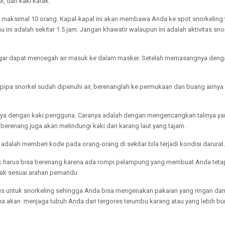
, dan kaki katak.
s maksimal 10 orang. Kapal-kapal ini akan membawa Anda ke spot snorkeling t
ini adalah sekitar 1.5 jam. Jangan khawatir walaupun ini adalah aktivitas sn
gar dapat mencegah air masuk ke dalam masker. Setelah memasangnya deng
a pipa snorkel sudah dipenuhi air, berenanglah ke permukaan dan buang airny
annya dengan kaki pengguna. Caranya adalah dengan mengencangkan talinya ya
berenang juga akan melindungi kaki dari karang laut yang tajam.
adalah memberi kode pada orang-orang di sekitar bila terjadi kondisi darurat
ak harus bisa berenang karena ada rompi pelampung yang membuat Anda teta
rak sesuai arahan pemandu.
sus untuk snorkeling sehingga Anda bisa mengenakan pakaian yang ringan dan
ena akan menjaga tubuh Anda dari tergores terumbu karang atau yang lebih bu