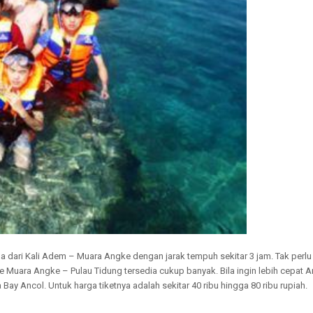
 dari Kali Adem – Muara Angke dengan jarak tempuh sekitar 3 jam. Tak perlu
e Muara Angke – Pulau Tidung tersedia cukup banyak. Bila ingin lebih cepat 
ay Ancol. Untuk harga tiketnya adalah sekitar 40 ribu hingga 80 ribu rupiah.