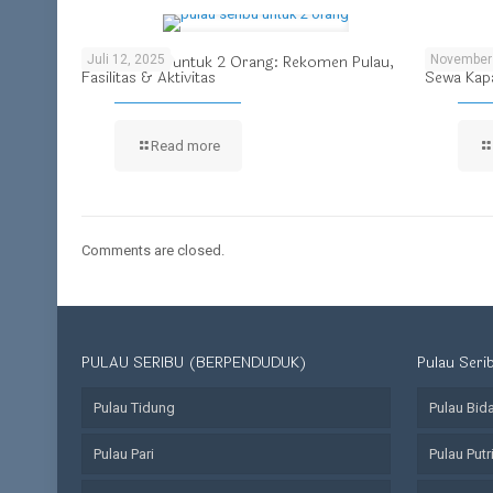
Pulau Seribu untuk 2 Orang: Rekomen Pulau,
Larungan 
Juli 12, 2025
November 
Fasilitas & Aktivitas
Sewa Kapa
Read more
Comments are closed.
PULAU SERIBU (BERPENDUDUK)
Pulau Seri
Pulau Tidung
Pulau Bid
Pulau Pari
Pulau Putr