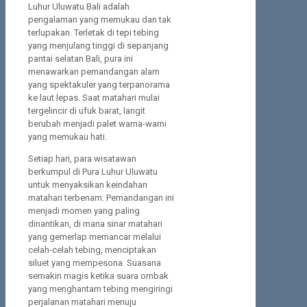
Luhur Uluwatu Bali adalah
pengalaman yang memukau dan tak
terlupakan. Terletak di tepi tebing
yang menjulang tinggi di sepanjang
pantai selatan Bali, pura ini
menawarkan pemandangan alam
yang spektakuler yang terpanorama
ke laut lepas. Saat matahari mulai
tergelincir di ufuk barat, langit
berubah menjadi palet warna-warni
yang memukau hati.
Setiap hari, para wisatawan
berkumpul di Pura Luhur Uluwatu
untuk menyaksikan keindahan
matahari terbenam. Pemandangan ini
menjadi momen yang paling
dinantikan, di mana sinar matahari
yang gemerlap memancar melalui
celah-celah tebing, menciptakan
siluet yang mempesona. Suasana
semakin magis ketika suara ombak
yang menghantam tebing mengiringi
perjalanan matahari menuju