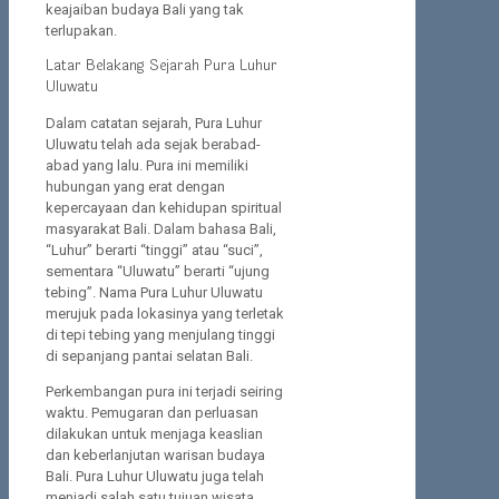
keajaiban budaya Bali yang tak
terlupakan.
Latar Belakang Sejarah Pura Luhur
Uluwatu
Dalam catatan sejarah, Pura Luhur
Uluwatu telah ada sejak berabad-
abad yang lalu. Pura ini memiliki
hubungan yang erat dengan
kepercayaan dan kehidupan spiritual
masyarakat Bali. Dalam bahasa Bali,
“Luhur” berarti “tinggi” atau “suci”,
sementara “Uluwatu” berarti “ujung
tebing”. Nama Pura Luhur Uluwatu
merujuk pada lokasinya yang terletak
di tepi tebing yang menjulang tinggi
di sepanjang pantai selatan Bali.
Perkembangan pura ini terjadi seiring
waktu. Pemugaran dan perluasan
dilakukan untuk menjaga keaslian
dan keberlanjutan warisan budaya
Bali. Pura Luhur Uluwatu juga telah
menjadi salah satu tujuan wisata