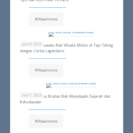
Tips dan Informasi Terbaru
Read more
Juni 8, 2023
Pura Luhur Uluwatu Bali Wisata Mistis di Tepi Tebing
dengan Cerita Legendaris
Read more
Juni 7, 2023
Pura Ulun Danu Bratan Bali Menjelajahi Sejarah dan
Kebudayaan
Read more