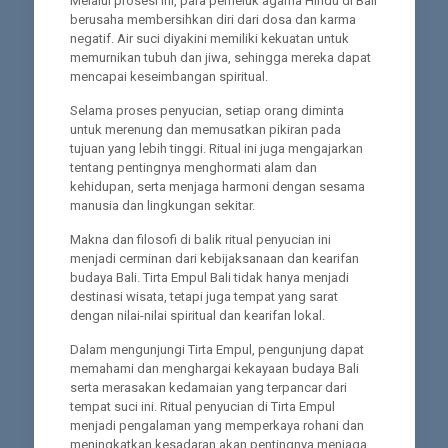
Melalui prosesi ini, para pemeluk agama Hindu di Bali
berusaha membersihkan diri dari dosa dan karma
negatif. Air suci diyakini memiliki kekuatan untuk
memurnikan tubuh dan jiwa, sehingga mereka dapat
mencapai keseimbangan spiritual.
Selama proses penyucian, setiap orang diminta
untuk merenung dan memusatkan pikiran pada
tujuan yang lebih tinggi. Ritual ini juga mengajarkan
tentang pentingnya menghormati alam dan
kehidupan, serta menjaga harmoni dengan sesama
manusia dan lingkungan sekitar.
Makna dan filosofi di balik ritual penyucian ini
menjadi cerminan dari kebijaksanaan dan kearifan
budaya Bali. Tirta Empul Bali tidak hanya menjadi
destinasi wisata, tetapi juga tempat yang sarat
dengan nilai-nilai spiritual dan kearifan lokal.
Dalam mengunjungi Tirta Empul, pengunjung dapat
memahami dan menghargai kekayaan budaya Bali
serta merasakan kedamaian yang terpancar dari
tempat suci ini. Ritual penyucian di Tirta Empul
menjadi pengalaman yang memperkaya rohani dan
meningkatkan kesadaran akan pentingnya menjaga