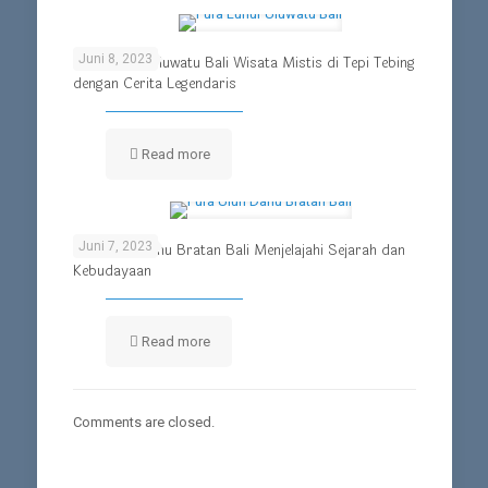
Juni 8, 2023
Pura Luhur Uluwatu Bali Wisata Mistis di Tepi Tebing
dengan Cerita Legendaris
Read more
Juni 7, 2023
Pura Ulun Danu Bratan Bali Menjelajahi Sejarah dan
Kebudayaan
Read more
Comments are closed.