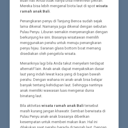
Buah hati Anda tidak hanya bisa merefresh pikiran.
Mereka bisa lebih mengenal biota laut di spot
wisata
ramah anak Bali
.
Penangkaran penyu di Tanjung Benoa sudah sejak
lama dikenal. Namanya juga dikenal dengan sebutan
Pulau Penyu. Liburan semakin menyenangkan dengan
berkunjung ke sini. Biasanya wisatawan memilih
menggunakan perahu untuk menuju penangkaran
penyu hijau. Saranan glass bottom boat memang
disediakan oleh pengelola wisata.
Menariknya lagi bila Anda takut menyelam terdapat
alternatif lain. Anak-anak dapat menyaksikan dasar
laut yang indah lewat kaca yang di bagian bawah
perahu. Dengan wahana ini anak-anak bisa belajar
banyak tentang kehidupan laut. Sehingga nantinya
anak memiliki wawasan luas mengenai dunia
binatang laut.
Bila aktivitas
wisata ramah anak Bali
tersebut
masih kurang jangan khawatir. Sembari berwisata di
Pulau Penyu anak-anak biasanya diberikan
kesempatan untuk memberi makan ikan. Hal ini
dilakukan saat perahu berada di tengah laut. Dengan