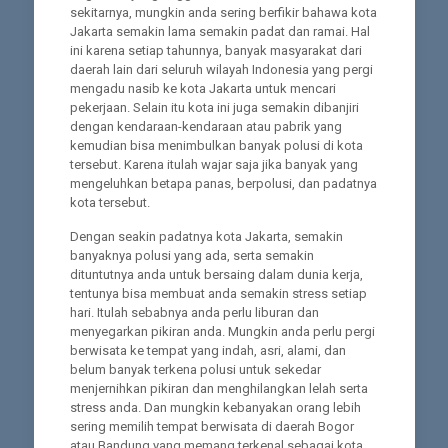
sekitarnya, mungkin anda sering berfikir bahawa kota
Jakarta semakin lama semakin padat dan ramai. Hal
ini karena setiap tahunnya, banyak masyarakat dari
daerah lain dari seluruh wilayah Indonesia yang pergi
mengadu nasib ke kota Jakarta untuk mencari
pekerjaan. Selain itu kota ini juga semakin dibanjiri
dengan kendaraan-kendaraan atau pabrik yang
kemudian bisa menimbulkan banyak polusi di kota
tersebut. Karena itulah wajar saja jika banyak yang
mengeluhkan betapa panas, berpolusi, dan padatnya
kota tersebut.
Dengan seakin padatnya kota Jakarta, semakin
banyaknya polusi yang ada, serta semakin
dituntutnya anda untuk bersaing dalam dunia kerja,
tentunya bisa membuat anda semakin stress setiap
hari. Itulah sebabnya anda perlu liburan dan
menyegarkan pikiran anda. Mungkin anda perlu pergi
berwisata ke tempat yang indah, asri, alami, dan
belum banyak terkena polusi untuk sekedar
menjernihkan pikiran dan menghilangkan lelah serta
stress anda. Dan mungkin kebanyakan orang lebih
sering memilih tempat berwisata di daerah Bogor
atau Bandung yang memang terkenal sebagai kota