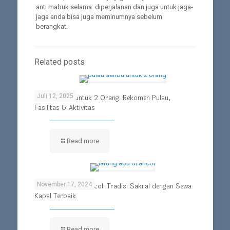
anti mabuk selama diperjalanan dan juga untuk jaga-
jaga anda bisa juga meminumnya sebelum
berangkat.
Related posts
Juli 12, 2025
Pulau Seribu untuk 2 Orang: Rekomen Pulau,
Fasilitas & Aktivitas
Read more
November 17, 2024
Larungan Abu di Ancol: Tradisi Sakral dengan Sewa
Kapal Terbaik
Read more