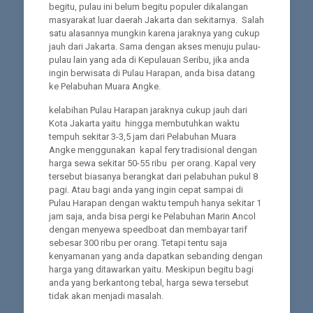
begitu, pulau ini belum begitu populer dikalangan
masyarakat luar daerah Jakarta dan sekitarnya. Salah
satu alasannya mungkin karena jaraknya yang cukup
jauh dari Jakarta. Sama dengan akses menuju pulau-
pulau lain yang ada di Kepulauan Seribu, jika anda
ingin berwisata di Pulau Harapan, anda bisa datang
ke Pelabuhan Muara Angke.
kelabihan Pulau Harapan jaraknya cukup jauh dari
Kota Jakarta yaitu hingga membutuhkan waktu
tempuh sekitar 3-3,5 jam dari Pelabuhan Muara
Angke menggunakan kapal fery tradisional dengan
harga sewa sekitar 50-55 ribu per orang. Kapal very
tersebut biasanya berangkat dari pelabuhan pukul 8
pagi. Atau bagi anda yang ingin cepat sampai di
Pulau Harapan dengan waktu tempuh hanya sekitar 1
jam saja, anda bisa pergi ke Pelabuhan Marin Ancol
dengan menyewa speedboat dan membayar tarif
sebesar 300 ribu per orang. Tetapi tentu saja
kenyamanan yang anda dapatkan sebanding dengan
harga yang ditawarkan yaitu. Meskipun begitu bagi
anda yang berkantong tebal, harga sewa tersebut
tidak akan menjadi masalah.