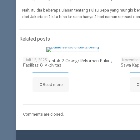
Nah, itu dia beberapa ulasan tentang Pulau Sepa yang mungki ber
dari Jakarta ini? kita bisa ke sana hanya 2 hari namun sensasi d
Related posts
Pulau Seribu untuk 2 Orang: Rekomen Pulau,
Larungan 
Juli 12, 2025
November 
Fasilitas & Aktivitas
Sewa Kapa
Read more
Comments are closed.