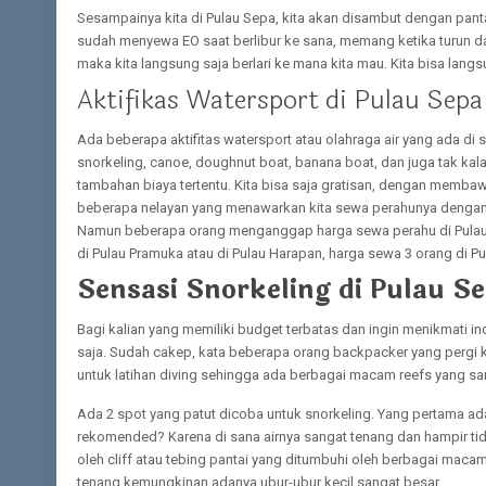
Sesampainya kita di Pulau Sepa, kita akan disambut dengan pantai
sudah menyewa EO saat berlibur ke sana, memang ketika turun dar
maka kita langsung saja berlari ke mana kita mau. Kita bisa lang
Aktifikas Watersport di Pulau Sepa
Ada beberapa aktifitas watersport atau olahraga air yang ada di sa
snorkeling, canoe, doughnut boat, banana boat, dan juga tak kal
tambahan biaya tertentu. Kita bisa saja gratisan, dengan membaw
beberapa nelayan yang menawarkan kita sewa perahunya dengan h
Namun beberapa orang menganggap harga sewa perahu di Pulau
di Pulau Pramuka atau di Pulau Harapan, harga sewa 3 orang di Pu
Sensasi Snorkeling di Pulau S
Bagi kalian yang memiliki budget terbatas dan ingin menikmati in
saja. Sudah cakep, kata beberapa orang backpacker yang pergi k
untuk latihan diving sehingga ada berbagai macam reefs yang s
Ada 2 spot yang patut dicoba untuk snorkeling. Yang pertama ad
rekomended? Karena di sana airnya sangat tenang dan hampir tid
oleh cliff atau tebing pantai yang ditumbuhi oleh berbagai macam 
tenang kemungkinan adanya ubur-ubur kecil sangat besar.