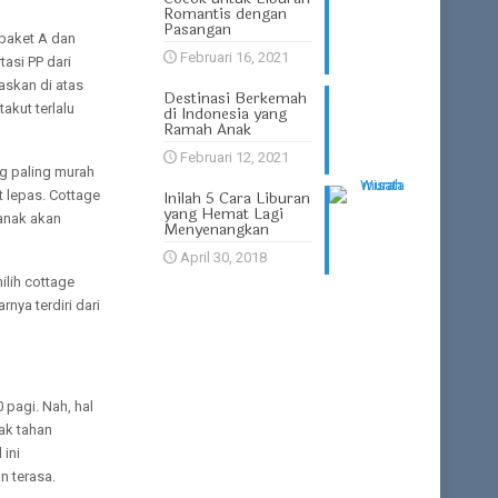
Romantis dengan
Pasangan
 paket A dan
Februari 16, 2021
asi PP dari
askan di atas
Destinasi Berkemah
akut terlalu
di Indonesia yang
Ramah Anak
Februari 12, 2021
ng paling murah
Inilah 5 Cara Liburan
t lepas. Cottage
yang Hemat Lagi
 anak akan
Menyenangkan
April 30, 2018
ilih cottage
nya terdiri dari
 pagi. Nah, hal
tak tahan
 ini
n terasa.