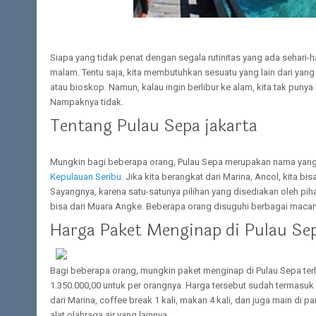
Siapa yang tidak penat dengan segala rutinitas yang ada sehari-h
malam. Tentu saja, kita membutuhkan sesuatu yang lain dari yang la
atau bioskop. Namun, kalau ingin berlibur ke alam, kita tak punya 
Nampaknya tidak.
Tentang Pulau Sepa jakarta
Mungkin bagi beberapa orang, Pulau Sepa merupakan nama yang asi
Kepulauan Seribu
. Jika kita berangkat dari Marina, Ancol, kita bi
Sayangnya, karena satu-satunya pilihan yang disediakan oleh piha
bisa dari Muara Angke. Beberapa orang disuguhi berbagai macam 
Harga Paket Menginap di Pulau Sep
Bagi beberapa orang, mungkin paket menginap di Pulau Sepa terh
1.350.000,00 untuk per orangnya. Harga tersebut sudah termasuk
dari Marina, coffee break 1 kali, makan 4 kali, dan juga main di
alat olahraga air yang lainnya.