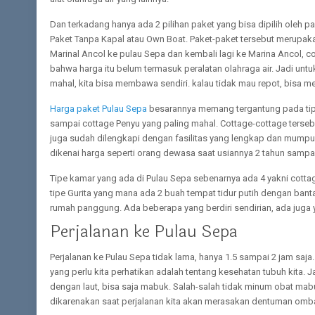
Dan terkadang hanya ada 2 pilihan paket yang bisa dipilih oleh p
Paket Tanpa Kapal atau Own Boat. Paket-paket tersebut merupakan
Marinal Ancol ke pulau Sepa dan kembali lagi ke Marina Ancol, co
bahwa harga itu belum termasuk peralatan olahraga air. Jadi untu
mahal, kita bisa membawa sendiri. kalau tidak mau repot, bisa m
Harga paket Pulau Sepa
besarannya memang tergantung pada tipe c
sampai cottage Penyu yang paling mahal. Cottage-cottage tersebu
juga sudah dilengkapi dengan fasilitas yang lengkap dan mumpu
dikenai harga seperti orang dewasa saat usiannya 2 tahun sampai
Tipe kamar yang ada di Pulau Sepa sebenarnya ada 4 yakni cottage
tipe Gurita yang mana ada 2 buah tempat tidur putih dengan bantal 
rumah panggung. Ada beberapa yang berdiri sendirian, ada juga
Perjalanan ke Pulau Sepa
Perjalanan ke Pulau Sepa tidak lama, hanya 1.5 sampai 2 jam saj
yang perlu kita perhatikan adalah tentang kesehatan tubuh kita.
dengan laut, bisa saja mabuk. Salah-salah tidak minum obat mabu
dikarenakan saat perjalanan kita akan merasakan dentuman omba