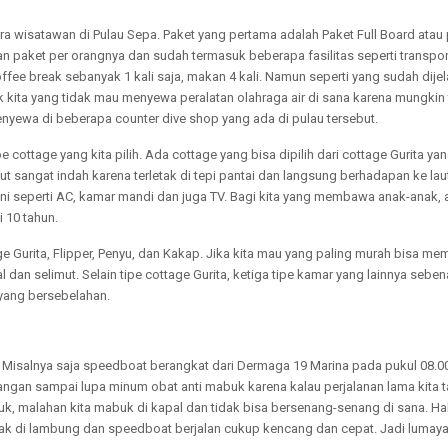
ara wisatawan di Pulau Sepa. Paket yang pertama adalah Paket Full Board atau
 paket per orangnya dan sudah termasuk beberapa fasilitas seperti transport
ffee break sebanyak 1 kali saja, makan 4 kali. Namun seperti yang sudah dijel
k kita yang tidak mau menyewa peralatan olahraga air di sana karena mungkin t
enyewa di beberapa counter dive shop yang ada di pulau tersebut.
ottage yang kita pilih. Ada cottage yang bisa dipilih dari cottage Gurita ya
t sangat indah karena terletak di tepi pantai dan langsung berhadapan ke lau
ni seperti AC, kamar mandi dan juga TV. Bagi kita yang membawa anak-anak,
 10 tahun.
 Gurita, Flipper, Penyu, dan Kakap. Jika kita mau yang paling murah bisa mem
dan selimut. Selain tipe cottage Gurita, ketiga tipe kamar yang lainnya sebenar
 yang bersebelahan.
a. Misalnya saja speedboat berangkat dari Dermaga 19 Marina pada pukul 08.00
 Jangan sampai lupa minum obat anti mabuk karena kalau perjalanan lama kita 
k, malahan kita mabuk di kapal dan tidak bisa bersenang-senang di sana. Hal
k di lambung dan speedboat berjalan cukup kencang dan cepat. Jadi lumaya