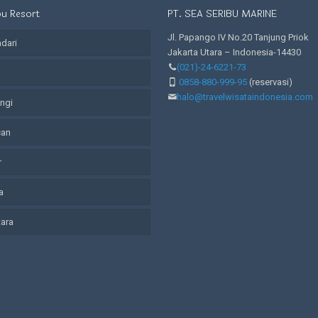
bu Resort
PT. SEA SERIBU MARINE
Jl. Papango IV No.20 Tanjung Priok
adari
Jakarta Utara – Indonesia-14430
(021)-24-6221-73
i
0858-880-999-95
(reservasi)
halo@travelwisataindonesia.com
angi
can
r
a
tara