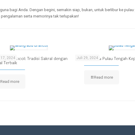
guna bagi Anda. Dengan begini, semakin siap, bukan, untuk berlibur ke pulau 
an pengalaman serta memorinya tak terlupakan!
Abu di Ancol: Tradisi Sakral dengan
Ulasan Wisata Pulau Tengah Ke
17, 2024
Juli 29, 2024
l Terbaik
Read more
Read more