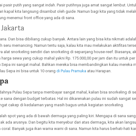
 pasir putih yang sangat indah. Pasir putihnya juga amat sangat lembut. Untu
i kapal kita langsung disambut oleh guide. Namun bagi kita yang tidak melal
sung menemui front office yang ada di sana.
 Jakarta
na. Dan bisa dibiliang cukup banyak. Antara lain yang bisa kita nikmati adalah 
ah seru memancing. Namun tentu saja, kalau kita mau melakukan aktifitas ters
a alat snorkeling sendiri dan snorkeling di sepanjang house-reef. Biasanya, 
arga sewa yang cukup mahal yakni Rp. 175.000,00 per jam dan itu untuk per
 Sepa ini sangat mahal. Bahkan mereka bisa membandingkan kalau mereka 
lau Sepa ini bisa untuk 10 orang
di Pulau Pramuka
atau Harapan.
epa
dahnya Pulau Sepa tanpa membayar sangat mahal, kalian bisa snorkeling di sek
e sana dengan budget terbatas. Hal ini dikarenakan pulau ini sudah sangat s
angat cakep di kedalaman yang masih bagus untuk kegiatan snorkeling.
alah spot yang ada di bawah dermaga yang paling kiri. Mengapa di sana sang
ak ada arusnya. Dan begitu kita menyebur dari atas dermaga, kita akan lang
coral. Banyak juga ikan warna warni di sana. Namun kita harus berhati-hati kar