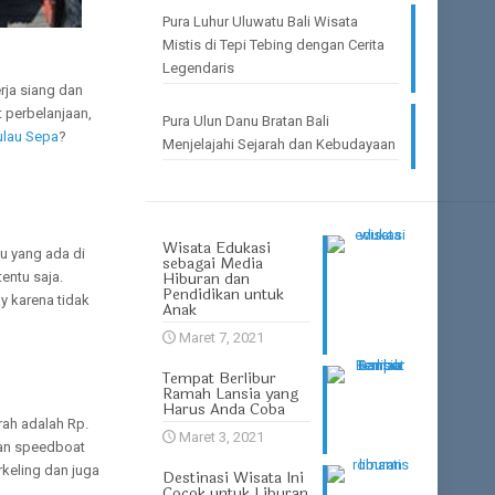
Pura Luhur Uluwatu Bali Wisata
Mistis di Tepi Tebing dengan Cerita
Legendaris
rja siang dan
t perbelanjaan,
Pura Ulun Danu Bratan Bali
ulau Sepa
?
Menjelajahi Sejarah dan Kebudayaan
Wisata Edukasi
au yang ada di
sebagai Media
Hiburan dan
tentu saja.
Pendidikan untuk
y karena tidak
Anak
Maret 7, 2021
Tempat Berlibur
Ramah Lansia yang
Harus Anda Coba
rah adalah Rp.
Maret 3, 2021
gan speedboat
rkeling dan juga
Destinasi Wisata Ini
Cocok untuk Liburan