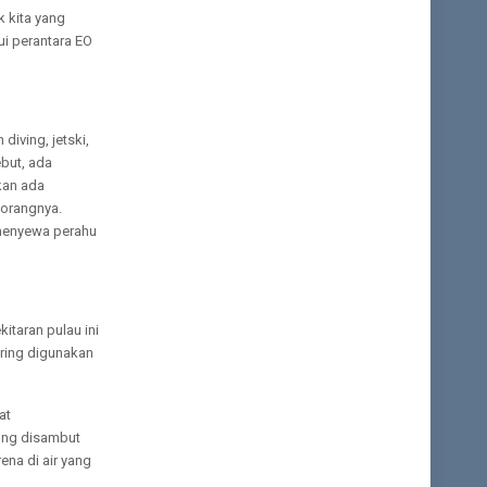
k kita yang
ui perantara EO
diving, jetski,
ebut, ada
akan ada
 orangnya.
menyewa perahu
itaran pulau ini
ering digunakan
at
sung disambut
ena di air yang