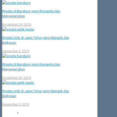
Wisata di Bandung yang Romantis dan
Menyenangkan
November 29, 2019
Wisata Unik di Jawa Timur yang Menarik dan
Berkesan
Desember 5, 2019
Wisata di Bandung yang Romantis dan
Menyenangkan
November 29, 2019
Wisata Unik di Jawa Timur yang Menarik dan
Berkesan
Desember 5, 2019