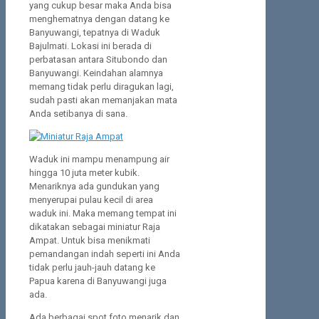
yang cukup besar maka Anda bisa
menghematnya dengan datang ke
Banyuwangi, tepatnya di Waduk
Bajulmati. Lokasi ini berada di
perbatasan antara Situbondo dan
Banyuwangi. Keindahan alamnya
memang tidak perlu diragukan lagi,
sudah pasti akan memanjakan mata
Anda setibanya di sana.
Waduk ini mampu menampung air
hingga 10 juta meter kubik.
Menariknya ada gundukan yang
menyerupai pulau kecil di area
waduk ini. Maka memang tempat ini
dikatakan sebagai miniatur Raja
Ampat. Untuk bisa menikmati
pemandangan indah seperti ini Anda
tidak perlu jauh-jauh datang ke
Papua karena di Banyuwangi juga
ada.
Ada berbagai spot foto menarik dan