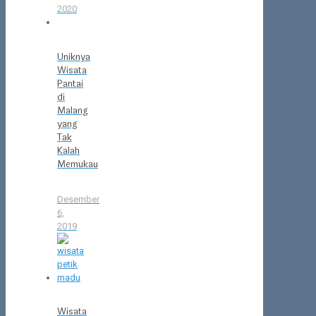
2020
Uniknya
Wisata
Pantai
di
Malang
yang
Tak
Kalah
Memukau
Desember
6,
2019
Wisata