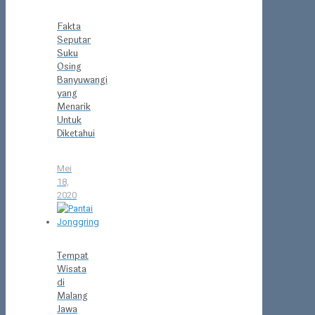
Fakta
Seputar
Suku
Osing
Banyuwangi
yang
Menarik
Untuk
Diketahui
Mei
18,
2020
Tempat
Wisata
di
Malang
Jawa