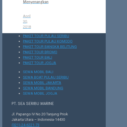
Menyenangkan
April
30,
2018
PAKET TOUR PULAU SERIBU
PAKET TOUR PULAU KOMODO
PAKET TOUR BANGKA BELITUNG
PAKET TOUR BROMO
PAKET TOUR BALI
PAKET TOUR JOGJA
SEWA MOBIL BALI
SEWA BOAT PULAU SERIBU
SEWA MOBIL JAKARTA
SEWA MOBIL BANDUNG
SEWA MOBIL JOGJA
PT. SEA SERIBU MARINE
Jl. Papango IV No.20 Tanjung Priok
Jakarta Utara – Indonesia-14430
(021)-24-6221-73