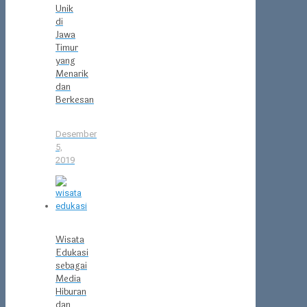
Unik
di
Jawa
Timur
yang
Menarik
dan
Berkesan
Desember
5,
2019
Wisata
Edukasi
sebagai
Media
Hiburan
dan