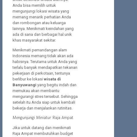
Anda bisa memilih untuk
mengunjungi lokasi wisata yang
memang menarik perhatian Anda
dan rombongan atau keluarga
lainnya. Menikmati keindahan yang
ada di sana dan berbagai hal unik
khas masyarakat sekitar.
Menikmati pemandangan alam
Indonesia memang tidak akan ada
habisnya. Terutama untuk Anda yang
terlalu banyak mendapatkan tekanan
pekerjaan di perkotaan, tentunya
berlibur ke lokasi
wisata di
Banyuwangi
yang begitu indah dan
memukau akan membantu
mengurangi stres tersebut. Sehingga
setelah itu Anda siap untuk kembali
bekerja dan menjalankan rutinitas.
Mengunjungi Miniatur Raja Ampat
Jika untuk datang dan menikmati
Raja Ampat membutuhkan budget