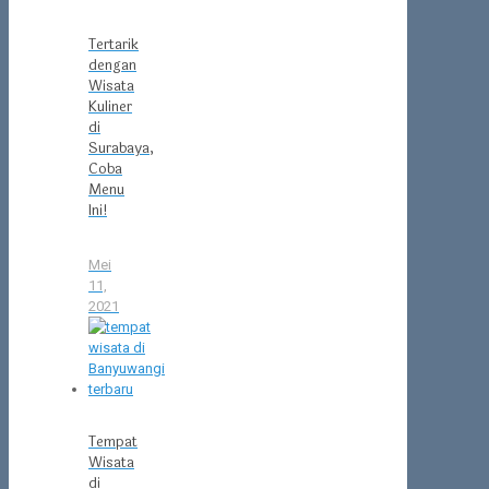
Tertarik
dengan
Wisata
Kuliner
di
Surabaya,
Coba
Menu
Ini!
Mei
11,
2021
Tempat
Wisata
di