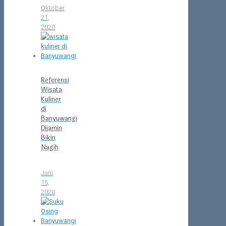
Oktober
21,
2020
Referensi
Wisata
Kuliner
di
Banyuwangi
Dijamin
Bikin
Nagih
Juni
15,
2020