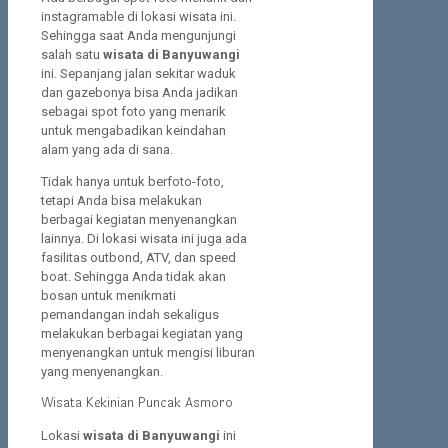
instagramable di lokasi wisata ini.
Sehingga saat Anda mengunjungi
salah satu
wisata di Banyuwangi
ini. Sepanjang jalan sekitar waduk
dan gazebonya bisa Anda jadikan
sebagai spot foto yang menarik
untuk mengabadikan keindahan
alam yang ada di sana.
Tidak hanya untuk berfoto-foto,
tetapi Anda bisa melakukan
berbagai kegiatan menyenangkan
lainnya. Di lokasi wisata ini juga ada
fasilitas outbond, ATV, dan speed
boat. Sehingga Anda tidak akan
bosan untuk menikmati
pemandangan indah sekaligus
melakukan berbagai kegiatan yang
menyenangkan untuk mengisi liburan
yang menyenangkan.
Wisata Kekinian Puncak Asmoro
Lokasi
wisata di Banyuwangi
ini