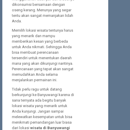
dikonsumsi bersamaan dengan
oseng kerang. Menunya yang segar
tentu akan sangat memanjakan lidah
Anda.
Memilih lokasi wisata tentunya harus
yang menarik dan mampu
memberikan kesan yang berbeda
untuk Anda nikmati. Sehingga Anda
bisa membuat perencanaan
tersendiri untuk menentukan daerah
mana yang akan dikunjungi nantinya.
Perencanaan yang tepat akan sangat
memudahkan Anda selama
menjalankan permainan ini.
Tidak perlu ragu untuk datang
berkunjungi ke Banyuwangi karena di
sana ternyata ada begitu banyak
lokasi wisata yang menarik untuk
Anda kunjungi. Jangan sampai
melewatkan kesempatan untuk bisa
menikmati pemandangan luar biasa
dari lokasi
wisata di Banyuwangi