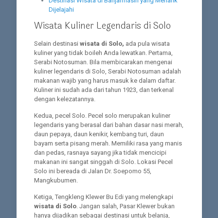
Destinasi Wisata di Banjarmasin yang Menarik
Dijelajahi
Wisata Kuliner Legendaris di Solo
Selain destinasi
wisata di Solo,
ada pula wisata
kuliner yang tidak boileh Anda lewatkan. Pertama,
Serabi Notosuman. Bila membicarakan mengenai
kuliner legendaris di Solo, Serabi Notosuman adalah
makanan wajib yang harus masuk ke dalam daftar.
Kuliner ini sudah ada dari tahun 1923, dan terkenal
dengan kelezatannya.
Kedua, pecel Solo. Pecel solo merupakan kuliner
legendaris yang berasal dari bahan dasar nasi merah,
daun pepaya, daun kenikir, kembang turi, daun
bayam serta pisang merah. Memiliki rasa yang manis
dan pedas, rasnaya sayang jika tidak mencicipi
makanan ini sangat singgah di Solo. Lokasi Pecel
Solo ini bereada di Jalan Dr. Soepomo 55,
Mangkubumen.
Ketiga, Tengkleng Klewer Bu Edi yang melengkapi
wisata di Solo
. Jangan salah, Pasar Klewer bukan
hanya dijadikan sebagai destinasi untuk belanja,