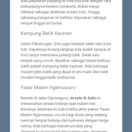
sisa perjalanan panjang ini bisa kita lihat dengan cara
berkunjung ke Keraton Surakarta. Bukan hanya
terkenal sebagai destinasi wisata Solo, hingga
sekarang bangunan ini bahkan digunakan sebagai
tempat tinggal Sri Sunan.
Kampung Batik Kauman
Selain Pekalongan, Solo juga menjadi salah satu kota
bati. Sepertinya kurang lengkap bila sudah sampai di
Solo tanpa membawa pulang batik. Salah satu
tempat yang cocok dijadikan sebagai lokasi berburu
batik adalah Kampung Batik Kauman. Ada berbagai
macam jenis batik yang dijual di sini mulai dari batik
modern hingga batik tradisional.
Pasar Malam Ngarsopuro
Berada di Jalan Diponegoro,
wisata di Solo
ini
menawarkan wisata belanja saat malam hari.
Biasanya destinasi ini buka ketika akhir pekan. Pasar
Malam Ngarsopuro cocok bagi Anda yang sedang
mencari tempat belanja dan kulineran dengan harga
miring. Ada berbagai macam produk yang
ditawarkan di sini mulai dari barang seni, aksesoris