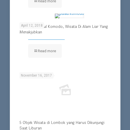
Read more
April 12, 2018
Taman Nasional Komodo, Wisata Di Alam Liar Yang
Menakjubkan
Read more
November 16, 2017
5 Objek Wisata di Lombok yang Harus Dikunjungi
Saat Liburan