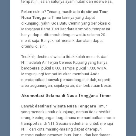
tempat ini, salah satunya ayam hutan dan edelweiss.
Belum cukup? Tenang, masih ada
destinasi Tour
Nusa Tenggara
Timur lainnya yang dapat
dikunjungi, yakni Goa Batu Cermin yang berlokasi di
Manggarai Barat. Dari Bandara Komodo, tempat ini
hanya dapat ditempuh dengan waktu selama 20
menit saja. Banyak hal menarik dari alam dapat
ditemui di sini.
Terakhir, destinasi wisata tidak kalah menarik dari
NTT adalah Air Terjun Oenesu Kupang yang hanya
beroperasi pukul 07.00 sampai pukul 17.00 WITA.
Mengunjungi tempat ini akan membuat Anda
mendapatkan banyak pemandangan indah, seperti
area pegunungan, sejuknya air, dan bebatuan besar.
Akomodasi Selama di Nusa Tenggara Timur
Banyak
destinasi wisata Nusa Tenggara
Timur
yang menarik untuk dikunjungi, namun tidak sedikit
orang kebingungan bagaimana memanfaatkan moda
transportasi di NTT. Secara sederhana, untuk menuju
NTT dari kota masing-masing dapat ditempuh
menggunakan pesawat, bus, kapal, dan kendaraan