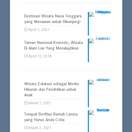
Destinasi Wisata Nusa Tenggara
yang Menawan untuk Dikunjungi
April 1, 2021
Taman Nasional Komodo, Wisata
Di Alam Liar Yang Menakjubkan
April 12, 2018
Wisata Edukasi sebagai Media
Hiburan dan Pendidikan untuk
Anak
Maret 7, 2021
Tempat Berlibur Ramah Lansia
yang Harus Anda Coba
Maret 3, 2021