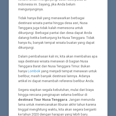
Indonesia ini. Sayang, jika Anda belum
mengunjunginya.
Tidak hanya Bali yang menawarkan berbagai
destinasi wisata pantai hingga desa asri, Nusa
Tenggara juga tidak kalah memesona untuk
dikunjungi. Berbagai pantai dan desa dapat Anda
datangi ketika berkunjung ke Nusa Tenggara. Tidak
hanya itu, banyak tempat wisata buatan yang dapat
dikunjungi.
Dalam pembahasan kali ini, kita akan membahas apa
saja destinasi wisata menawan di bagian Nusa
Tenggara Barat dan Nusa Tenggara Timur. Bukan
hanya
Lombok
yang menjadi tempat menawan untuk
berlibur, masih banyak destinasi lainnya. Adanya
artikel ini dapat menambah referensi berlibur Anda.
Segera siapkan segala kebutuhan, mulai dari biaya
hingga rencana penginapan selama berlibur di
destinasi Tour Nusa Tenggara
. Jangan menunda
lama untuk merencanakan liburan akhir tahun karena
tinggal menghitung waktu, kita akan segera berganti
ke tahun 2020 dengan harapan yang lebih baru.