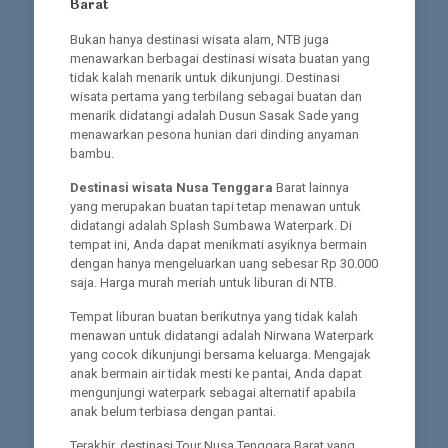
Barat
Bukan hanya destinasi wisata alam, NTB juga
menawarkan berbagai destinasi wisata buatan yang
tidak kalah menarik untuk dikunjungi. Destinasi
wisata pertama yang terbilang sebagai buatan dan
menarik didatangi adalah Dusun Sasak Sade yang
menawarkan pesona hunian dari dinding anyaman
bambu.
Destinasi wisata Nusa Tenggara
Barat lainnya
yang merupakan buatan tapi tetap menawan untuk
didatangi adalah Splash Sumbawa Waterpark. Di
tempat ini, Anda dapat menikmati asyiknya bermain
dengan hanya mengeluarkan uang sebesar Rp 30.000
saja. Harga murah meriah untuk liburan di NTB.
Tempat liburan buatan berikutnya yang tidak kalah
menawan untuk didatangi adalah Nirwana Waterpark
yang cocok dikunjungi bersama keluarga. Mengajak
anak bermain air tidak mesti ke pantai, Anda dapat
mengunjungi waterpark sebagai alternatif apabila
anak belum terbiasa dengan pantai.
Terakhir, destinasi Tour Nusa Tenggara Barat yang