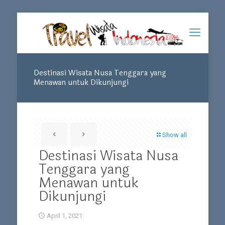
Destinasi Wisata Nusa Tenggara yang
Menawan untuk Dikunjungi
Show all
Destinasi Wisata Nusa
Tenggara yang
Menawan untuk
Dikunjungi
April 1, 2021